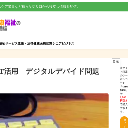
スケア業界など様々な切り口から役立つ情報を配信。
福祉サービス
政策・法律
健康
医療知識
シニアビジネス

PR
当サイ
CT活用 デジタルデバイド問題
ト限定
のクー
ポンコ
ード
「
care
1000
で
1,000
円引き
で購入
できま
す。
ガ
イ
ド