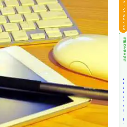
に
つ
い
て
詳
し
く
み
る
報
酬
改
定
最
新
情
報
介
護
報
酬
改
定
情
報
障
害