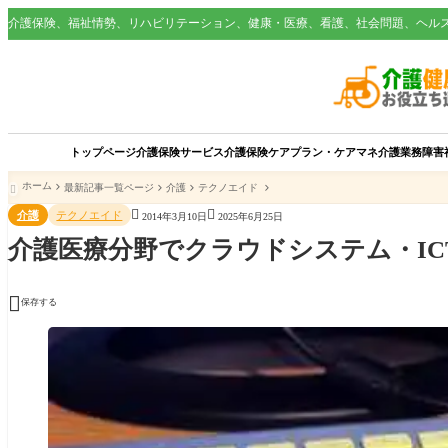
介護保険、福祉情勢、リハビリテーション、健康・医療、看護、社会問題、ヘル
トップページ
介護保険サービス
介護保険
ケアプラン・ケアマネ
介護業務
障害
ホーム
最新記事一覧ページ
介護
テクノエイド



介護
テクノエイド
2014年3月10日
2025年6月25日
介護医療分野でクラウドシステム・I

保存する