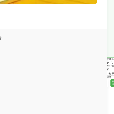
福
祉
サ
ー
ビ
ス
報
酬
改
告
定
情
報
記事カ
テゴリ
から探
す
検索