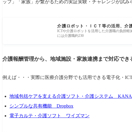
ッフ」「家族」が繋がるための実証実験・チャレンジが試み
介護ロボット・ＩＣＴ等の活用、介護
ICTや介護ロボットを活用した介護職の負担軽
には介護職約230
介護報酬管理から、地域施設・家族連携まで対応でき
例えば・・・実際に医療介護分野でも活用できる電子化・IC
地域包括ケアを支える介護ソフト・介護システム KANAMI
シンプルな共有機能 Dropbox
電子カルテ・介護ソフト ワイズマン