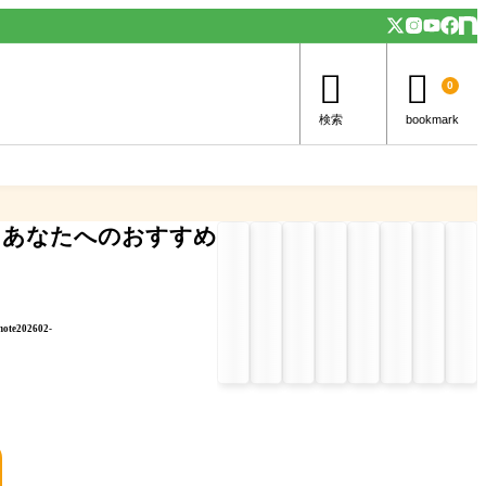


0
検索
bookmark
あなたへのおすすめ
note202602-
」