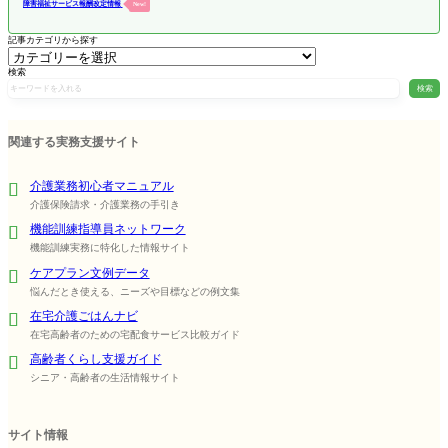
障害福祉サービス報酬改定情報
New!
記事カテゴリから探す
検索
検索
関連する実務支援サイト
介護業務初心者マニュアル
介護保険請求・介護業務の手引き
機能訓練指導員ネットワーク
機能訓練実務に特化した情報サイト
ケアプラン文例データ
悩んだとき使える、ニーズや目標などの例文集
在宅介護ごはんナビ
在宅高齢者のための宅配食サービス比較ガイド
高齢者くらし支援ガイド
シニア・高齢者の生活情報サイト
サイト情報