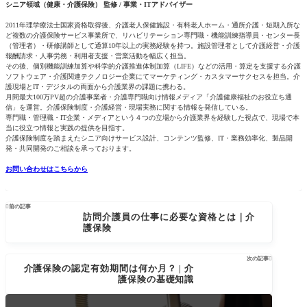
シニア領域（健康・介護保険） 監修 / 事業・ITアドバイザー
2011年理学療法士国家資格取得後、介護老人保健施設・有料老人ホーム・通所介護・短期入所な
ど複数の介護保険サービス事業所で、リハビリテーション専門職・機能訓練指導員・センター長
（管理者）・研修講師として通算10年以上の実務経験を持つ。施設管理者として介護経営・介護
報酬請求・人事労務・利用者支援・営業活動を幅広く担当。
その後、個別機能訓練加算や科学的介護推進体制加算（LIFE）などの活用・算定を支援する介護
ソフトウェア・介護関連テクノロジー企業にてマーケティング・カスタマーサクセスを担当。介
護現場とIT・デジタルの両面から介護業界の課題に携わる。
月間最大100万PV超の介護事業者・介護専門職向け情報メディア「介護健康福祉のお役立ち通
信」を運営。介護保険制度・介護経営・現場実務に関する情報を発信している。
専門職・管理職・IT企業・メディアという４つの立場から介護業界を経験した視点で、現場で本
当に役立つ情報と実践の提供を目指す。
介護保険制度を踏まえたシニア向けサービス設計、コンテンツ監修、IT・業務効率化、製品開
発・共同開発のご相談を承っております。
お問い合わせはこちらから

前の記事
訪問介護員の仕事に必要な資格とは｜介
護保険
次の記事

介護保険の認定有効期間は何か月？ | 介
護保険の基礎知識