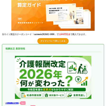
当サイト限定のクーポンコード「
carenote202602-1000
」で
1,000円引き
で購入できます。
ガイドについて詳しくみる
報酬改定 最新情報
介護報酬改定情報
New!