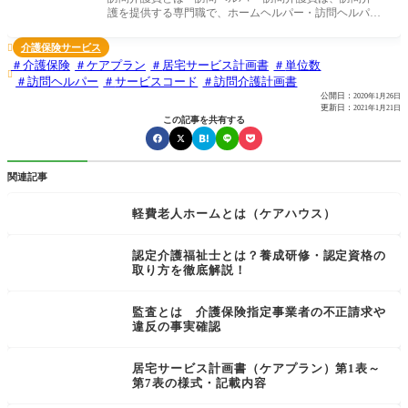
護を提供する専門職で、ホームヘルパー・訪問ヘルパー
とも呼ばれます。 介護
介護保険サービス

介護保険
ケアプラン
居宅サービス計画書
単位数

訪問ヘルパー
サービスコード
訪問介護計画書
公開日：
2020年1月26日
更新日：
2021年1月21日
この記事を共有する
関連記事
軽費老人ホームとは（ケアハウス）
認定介護福祉士とは？養成研修・認定資格の
取り方を徹底解説！
監査とは 介護保険指定事業者の不正請求や
違反の事実確認
居宅サービス計画書（ケアプラン）第1表～
第7表の様式・記載内容