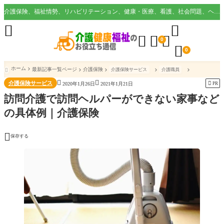
介護保険、福祉情勢、リハビリテーション、健康・医療、看護、社会問題、ヘルスケア業界など様々な切り口から役立つ情報を配信。





0

0
ホーム
最新記事一覧ページ
介護保険
介護保険サービス
介護職員



介護保険サービス

PR
2020年1月26日
2021年1月21日
訪問介護で訪問ヘルパーができない家事など
の具体例｜介護保険

保存する