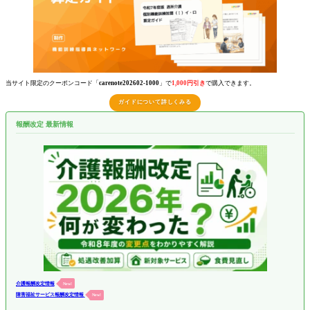
当サイト限定のクーポンコード「
carenote202602-1000
」で
1,000円引き
で購入できます。
ガイドについて詳しくみる
報酬改定 最新情報
介護報酬改定情報
New!
障害福祉サービス報酬改定情報
New!