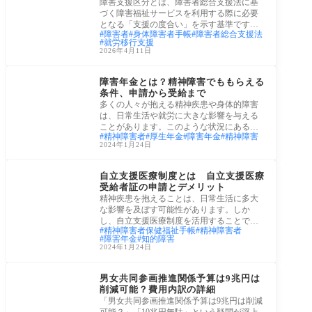
で徹底解説
障害支援区分とは、障害者総合支援法に基
づく障害福祉サービスを利用する際に必要
となる「支援の度合い」を示す基準です。
障害者
身体障害者手帳
障害者総合支援法
区分1
就労移行支援
2026年4月11日
社会保障
障害年金とは？精神障害でももらえる
条件、申請から受給まで
多くの人々が抱える精神疾患や身体的障害
は、日常生活や就労に大きな影響を与える
ことがあります。このような状況にある
精神障害者
厚生年金
障害年金
精神障害
方々にと
2024年1月24日
障害者・障害児
自立支援医療制度とは 自立支援医療
受給者証の申請とデメリット
精神疾患を抱えることは、日常生活に多大
な影響を及ぼす可能性があります。しか
し、自立支援医療制度を活用することで、
精神障害者保健福祉手帳
精神障害者
医療費の
障害年金
知的障害
2024年1月24日
政策・法律
男女共同参画推進関係予算は9兆円は
削減可能？費用内訳の詳細
「男女共同参画推進関係予算は9兆円は削減
可能？」「10兆円無駄」という疑問が浮上