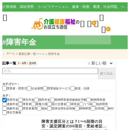
介護保険、福祉情勢、リハビリテーション、健康・医療、看護、社会問題、ヘルスケア業界など様々な切り口から役立つ情報を配信。





0

0
#障害年金
ホーム
最新記事一覧ページ
障害年金

記事一覧
1 - 6件 / 全6件

絞り込み
カテゴリー
障害者・障害児
社会保障
障害福祉サービス
政策・法律
タグ
障害年金
厚生年金
国民年金
精神障害者保健福祉手帳
精神障害者
遺族年金
障害者
療養介護
国土交通省
環境省
うつ病
知的障害
老齢年金
障害者雇用
福祉
団体信用生命保険
精神障害
住民税
納付
厚生労働省
障害者・障害児
障害支援区分とは？1〜6段階の目
安・認定調査の80項目・受給者証ま