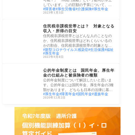
しています。この巨額の予算について、実
障害者
厚生労働省
介護保険
厚生年金
際にど
2023年1月3日
社会保障
住民税非課税世帯とは？ 対象となる
収入・所得の目安
住民税非課税世帯とはどんな人のことなの
か、住民税非課税世帯はどれくらいいるの
かの割合、住民税非課税世帯の対象となる
新型コロナウイルス感染症
生活保護
福祉
収入・
厚生年金
2022年9月8日
社会保障
公的年金制度とは 国民年金、厚生年
金の仕組みと被保険者の種類
公的年金制度について解説したいと思いま
す。公的年金には国民年金、厚生年金の2種
類があります。 どちらも日本の法律に基づ
厚生年金
障害年金
国民年金
遺族年金
いて
2020年12月2日