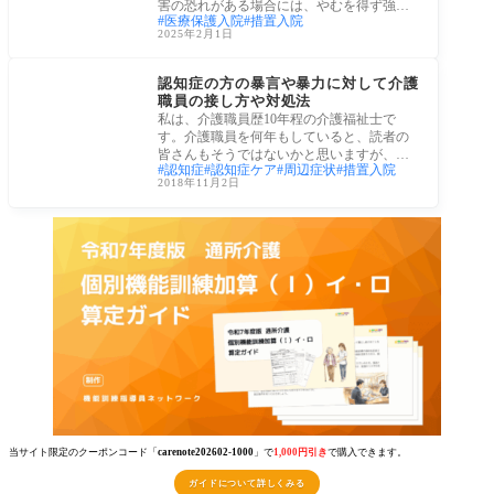
害の恐れがある場合には、やむを得ず強制
医療保護入院
措置入院
的な入
2025年2月1日
認知症
認知症の方の暴言や暴力に対して介護
職員の接し方や対処法
私は、介護職員歴10年程の介護福祉士で
す。介護職員を何年もしていると、読者の
皆さんもそうではないかと思いますが、認
認知症
認知症ケア
周辺症状
措置入院
知症の方
2018年11月2日
当サイト限定のクーポンコード「
carenote202602-1000
」で
1,000円引き
で購入できます。
ガイドについて詳しくみる