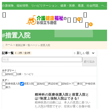
介護保険、福祉情勢、リハビリテーション、健康・医療、看護、社会問題、ヘルスケア業界など様々な切り口から役立つ情報を配信。





0

0
#措置入院
ホーム
最新記事一覧ページ
措置入院

記事一覧
1 - 2件 / 全2件

絞り込み
カテゴリー
認知症
治療・リハビリ
タグ
医療保護入院
措置入院
認知症
周辺症状
認知症ケア
暴言
中核症状
暴力
治療・リハビリ
精神科の医療保護入院と措置入院と
は?制度上強制入院はできる?
精神疾患の治療には、本人の意思に基づい
た入院が理想ですが、症状が重く自傷や他