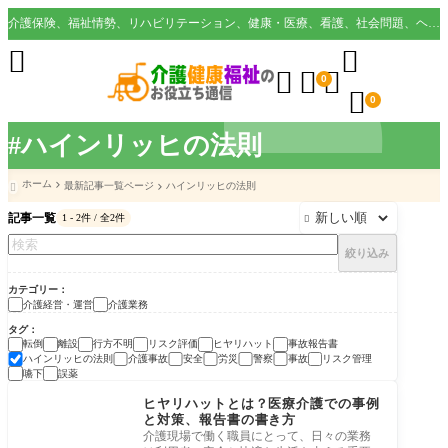
介護保険、福祉情勢、リハビリテーション、健康・医療、看護、社会問題、ヘルスケア業界など様々な切り口から役立つ情報を配信。





0

0
#ハインリッヒの法則
ホーム
最新記事一覧ページ
ハインリッヒの法則

記事一覧
1 - 2件 / 全2件

絞り込み
カテゴリー
介護経営・運営
介護業務
タグ
転倒
離設
行方不明
リスク評価
ヒヤリハット
事故報告書
ハインリッヒの法則
介護事故
安全
労災
警察
事故
リスク管理
嚥下
誤薬
介護業務
ヒヤリハットとは？医療介護での事例
と対策、報告書の書き方
介護現場で働く職員にとって、日々の業務