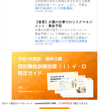
は利用者の安全と快適な生活を支える重要
な役割を担っています。しかし、予期せぬ
嚥下
転倒
リスク評価
離設
状況や
2024年3月18日
介護経営・運営
【速習】介護の仕事でのリスクマネジ
メント・事故予防
介護の仕事で役立つリスクマネジメント・
事故予防について研修のような形でポイン
トを整理しました。介護現場では事故が起
転倒
リスク評価
リスク管理
介護事故
きる可
2022年5月21日
当サイト限定のクーポンコード「
carenote202602-1000
」で
1,000円引き
で購入できます。