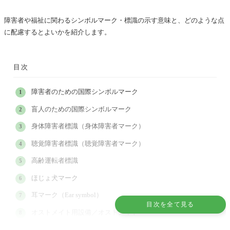
障害者や福祉に関わるシンボルマーク・標識の示す意味と、どのような点
に配慮するとよいかを紹介します。
目次
障害者のための国際シンボルマーク
盲人のための国際シンボルマーク
身体障害者標識（身体障害者マーク）
聴覚障害者標識（聴覚障害者マーク）
高齢運転者標識
ほじょ犬マーク
耳マーク（Ear symbol）
目次を全て見る
オストメイト用設備／オストメイト
ハート・プラス マーク（内部障害・内臓疾患）