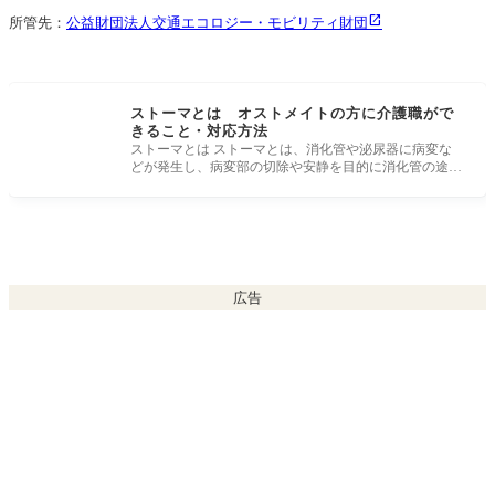
所管先：
公益財団法人交通エコロジー・モビリティ財団
ストーマとは オストメイトの方に介護職がで
きること・対応方法
ストーマとは ストーマとは、消化管や泌尿器に病変な
どが発生し、病変部の切除や安静を目的に消化管の途中
で便を排泄するために
広告