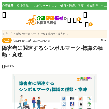
介護保険、福祉情勢、リハビリテーション、健康・医療、看護、社会問題、ヘルスケア業界など様々な切り口から役立つ情報を配信。





0

0
ホーム
最新記事一覧ページ
社会
障害者・障害児



社会

PR
2021年2月11日
2023年12月24日
障害者に関連するシンボルマーク/標識の種
類・意味

保存する