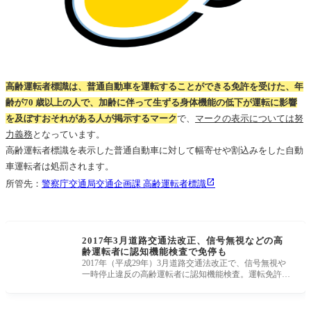
高齢運転者標識は、普通自動車を運転することができる免許を受けた、年
齢が70 歳以上の人で、加齢に伴って生ずる身体機能の低下が運転に影響
を及ぼすおそれがある人が掲示するマーク
で、
マークの表示については努
力義務
となっています。
高齢運転者標識を表示した普通自動車に対して幅寄せや割込みをした自動
車運転者は処罰されます。
所管先：
警察庁交通局交通企画課 高齢運転者標識
2017年3月道路交通法改正、信号無視などの高
齢運転者に認知機能検査で免停も
2017年（平成29年）3月道路交通法改正で、信号無視や
一時停止違反の高齢運転者に認知機能検査。運転免許の
取消し又は停止も。 引用