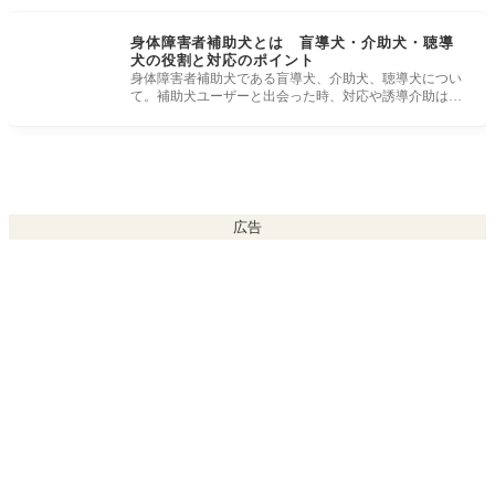
身体障害者補助犬とは 盲導犬・介助犬・聴導
犬の役割と対応のポイント
身体障害者補助犬である盲導犬、介助犬、聴導犬につい
て。補助犬ユーザーと出会った時、対応や誘導介助はど
うするか。 身体障害
広告