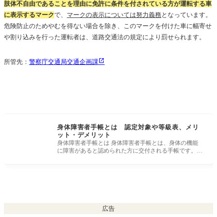
肢体不自由であることを理由に免許に条件を付されている方が運転する車
に表示するマーク
で、
マークの表示については努力義務
となっています。
危険防止のためやむを得ない場合を除き、このマークを付けた車に幅寄せ
や割り込みを行った運転者は、道路交通法の規定により罰せられます。
所管先：
警察庁交通局交通企画課
身体障害者手帳とは 認定対象や等級表、メリ
ット・デメリット
身体障害者手帳とは 身体障害者手帳とは、身体の機能
に障害があると認められた方に交付される手帳です。 1
級から7級の障害等級に
広告