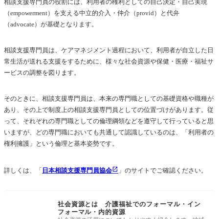
相談支援専門員の役割には、利用者の権利としての自己決定・自己実現
（empowerment）を支える中立的介入・仲介（provid）と代弁
（advocate）が基礎となります。
相談支援専門員は、ケアマネジメント過程において、利用者が自立した日
常生活が送れる支援をするために、様々な社会資源や保健・医療・福祉サ
ービスの調整を図ります。
そのときに、相談支援専門員は、本来の専門職としての基礎資格や職種が
あり、その上で制度上の相談支援専門員としての位置づけがあります。従
って、それぞれの専門職としての倫理綱領などを遵守して行っていると思
いますが、どの専門職においても共通して認識しているのは、「利用者の
権利擁護」という倫理と基本姿勢です。
詳しくは、「
日本相談支援専門員協会
」のサイトでご確認ください。
社会資源とは 介護福祉でのフォーマル・イン
フォーマル・内的資源