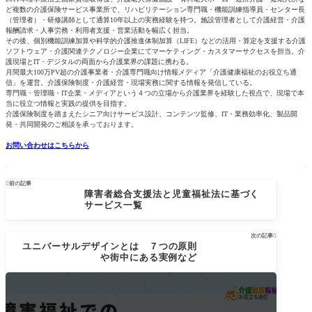
ど複数の介護保険サービス事業所で、リハビリテーション専門職・機能訓練指導員・センター長
（管理者）・研修講師として通算10年以上の実務経験を持つ。施設管理者として介護経営・介護
報酬請求・人事労務・利用者支援・営業活動を幅広く担当。
その後、個別機能訓練加算や科学的介護推進体制加算（LIFE）などの活用・算定を支援する介護
ソフトウェア・介護関連テクノロジー企業にてマーケティング・カスタマーサクセスを担当。介
護現場とIT・デジタルの両面から介護業界の課題に携わる。
月間最大100万PV超の介護事業者・介護専門職向け情報メディア「介護健康福祉のお役立ち通
信」を運営。介護保険制度・介護経営・現場実務に関する情報を発信している。
専門職・管理職・IT企業・メディアという４つの立場から介護業界を経験した視点で、現場で本
当に役立つ情報と実践の提供を目指す。
介護保険制度を踏まえたシニア向けサービス設計、コンテンツ監修、IT・業務効率化、製品開
発・共同開発のご相談を承っております。
お問い合わせはこちらから

前の記事
障害者総合支援法と児童福祉法に基づく
サービス一覧
次の記事

ユニバーサルデザインとは ７つの原則
や街中にある実例など