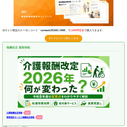
当サイト限定のクーポンコード「
carenote202602-1000
」で
1,000円引き
で購入できます。
ガイドについて詳しくみる
報酬改定 最新情報
介護報酬改定情報
New!
障害福祉サービス報酬改定情報
New!