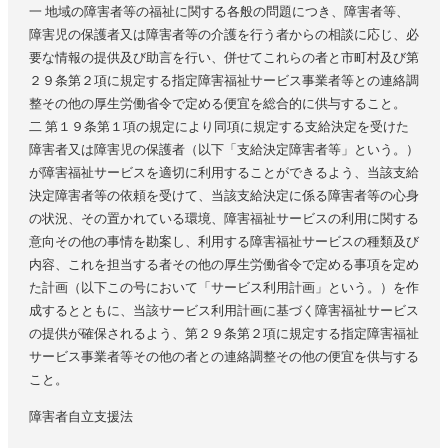
一 地域の障害者等の福祉に関する各般の問題につき、障害者等、
障害児の保護者又は障害者等の介護を行う者からの相談に応じ、必
要な情報の提供及び助言を行い、併せてこれらの者と市町村及び第
２９条第２項に規定する指定障害福祉サービス事業者等との連絡調
整その他の厚生労働省令で定める便宜を総合的に供与すること。
二 第１９条第１項の規定により同項に規定する支給決定を受けた
障害者又は障害児の保護者（以下「支給決定障害者等」という。）
が障害福祉サービスを適切に利用することができるよう、当該支給
決定障害者等の依頼を受けて、当該支給決定に係る障害者等の心身
の状況、その置かれている環境、障害福祉サービスの利用に関する
意向その他の事情を勘案し、利用する障害福祉サービスの種類及び
内容、これを担当する者その他の厚生労働省令で定める事項を定め
た計画（以下この号において「サービス利用計画」という。）を作
成するとともに、当該サービス利用計画に基づく障害福祉サービス
の提供が確保されるよう、第２９条第２項に規定する指定障害福祉
サービス事業者等その他の者との連絡調整その他の便宜を供与する
こと。
障害者自立支援法