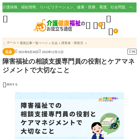
介護保険、福祉情勢、リハビリテーション、健康・医療、看護、社会問題、ヘルスケア業界など様々な切り口から役立つ情報を配信。





0

0
ホーム
最新記事一覧ページ
社会
障害者・障害児



社会

PR
2021年8月30日
2025年12月11日
障害福祉の相談支援専門員の役割とケアマネ
ジメントで大切なこと

保存する