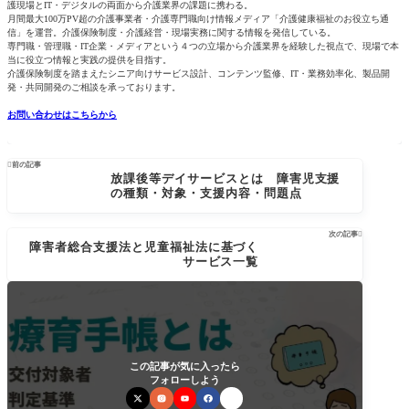
護現場とIT・デジタルの両面から介護業界の課題に携わる。
月間最大100万PV超の介護事業者・介護専門職向け情報メディア「介護健康福祉のお役立ち通
信」を運営。介護保険制度・介護経営・現場実務に関する情報を発信している。
専門職・管理職・IT企業・メディアという４つの立場から介護業界を経験した視点で、現場で本
当に役立つ情報と実践の提供を目指す。
介護保険制度を踏まえたシニア向けサービス設計、コンテンツ監修、IT・業務効率化、製品開
発・共同開発のご相談を承っております。
お問い合わせはこちらから

前の記事
放課後等デイサービスとは 障害児支援
の種類・対象・支援内容・問題点
次の記事

障害者総合支援法と児童福祉法に基づく
サービス一覧
この記事が気に入ったら
フォローしよう