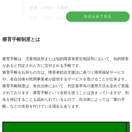
中度（Ｂ判定）の基準
目次を全て見る
軽度（C判定）の基準
療育手帳と身体障害者手帳の違い
療育手帳の交付手続き
療育手帳
制度とは
療育手帳の申請
交付の決定及び交付
療育手帳は、児童相談所または知的障害者更生相談所において、知的障害
交付後の障害の程度の確認
があると判定された方に交付される手帳です。
療育手帳をお持ちの方は、障害者総合支援法に基づく障害福祉サービス
療育手帳のメリット
や、各自治体や民間事業者が提供するサービスを受けることが出来ます。
療育手帳のデメリット
療育手帳制度は、各自治体において、判定基準等の運用方法を定めて実施
されております。療育手帳という名前を使うことは決まっていますが、別
名を併記することも認められているんので、自治体によっては「愛の手
帳」などの名前を付けている場合もあります。