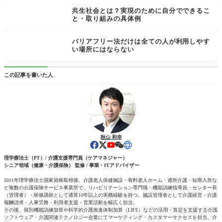
共生社会とは？実現のために自分でできるこ
と・取り組みの具体例
バリアフリー法だけは全ての人が利用しやす
い場所にはならない
この記事を書いた人
秋山 和幸
理学療法士（PT）/ 介護支援専門員（ケアマネジャー）
シニア領域（健康・介護保険） 監修 / 事業・ITアドバイザー
2011年理学療法士国家資格取得後、介護老人保健施設・有料老人ホーム・通所介護・短期入所な
ど複数の介護保険サービス事業所で、リハビリテーション専門職・機能訓練指導員・センター長
（管理者）・研修講師として通算10年以上の実務経験を持つ。施設管理者として介護経営・介護
報酬請求・人事労務・利用者支援・営業活動を幅広く担当。
その後、個別機能訓練加算や科学的介護推進体制加算（LIFE）などの活用・算定を支援する介護
ソフトウェア・介護関連テクノロジー企業にてマーケティング・カスタマーサクセスを担当。介