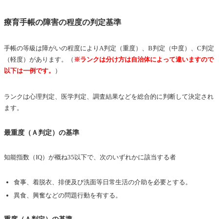
療育手帳の障害の程度の判定基準
手帳の等級は障がいの程度によりA判定（重度）、B判定（中度）、C判定
（軽度）があります。（
※ランクは分け方は自治体によって違いますので
以下は一例です。
）
ランクは心理判定、医学判定、調査結果などを総合的に判断して決定され
ます。
最重度
（Ａ判定）の基準
知能指数（IQ）が概ね35以下で、次のいずれかに該当する者
食事、着脱衣、排便及び洗面等日常生活の介助を必要とする。
異食、興奮などの問題行動を有する。
重度（Ａ判定）の基準