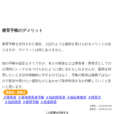
療育手帳のデメリット
療育手帳を交付された場合、上記のような援助を受けられるメリットがあ
りますが、デメリットは特にありません。
他の手帳や認定もそうですが、本人や家族などは障害者・障害児としての
心理的にレッテルをつけられたように感じるかもしれませんが、援助を利
用したいとき以外積極的に示すものではなく、手帳の取得は義務ではない
ので状況や受けたい援助などにあわせて取得申請するか判断していくと良
いと思います。
障害者・障害児

障害者
身体障害者手帳
知的障害者
福祉事務所
障害児

知的障害
療育手帳
発達障害
公開日：
2021年8月28日
更新日：
2026年3月11日
この記事を共有する