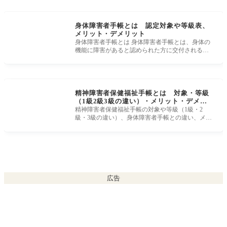
身体障害者手帳とは 認定対象や等級表、
メリット・デメリット
身体障害者手帳とは 身体障害者手帳とは、身体の
機能に障害があると認められた方に交付される手
帳です。 1級から7級の障害等級に
精神障害者保健福祉手帳とは 対象・等級
（1級2級3級の違い）・メリット・デメリ
ット
精神障害者保健福祉手帳の対象や等級（1級・2
級・3級の違い）、身体障害者手帳との違い、メリ
ットやデメリットなどについて紹介し
広告