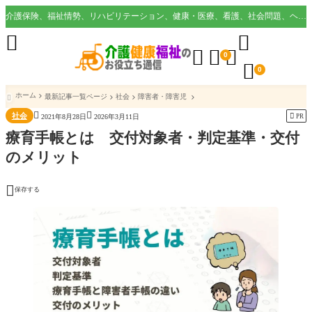
介護保険、福祉情勢、リハビリテーション、健康・医療、看護、社会問題、ヘルスケア業界など様々な切り口から役立つ情報を配信。





0

0
ホーム
最新記事一覧ページ
社会
障害者・障害児



社会

PR
2021年8月28日
2026年3月11日
療育手帳とは 交付対象者・判定基準・交付
のメリット

保存する