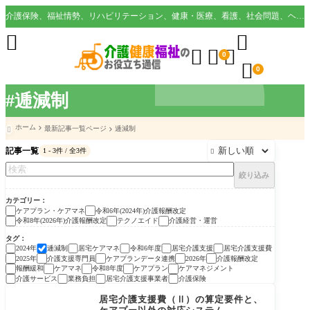
介護保険、福祉情勢、リハビリテーション、健康・医療、看護、社会問題、ヘルスケア業界など様々な切り口から役立つ情報を配信。





0

0
#逓減制
ホーム
最新記事一覧ページ
逓減制

記事一覧
1 - 3件 / 全3件

絞り込み
カテゴリー
ケアプラン・ケアマネ
令和6年(2024年)介護報酬改定
令和8年(2026年)介護報酬改定
テクノエイド
介護経営・運営
タグ
2024年
逓減制
居宅ケアマネ
令和6年度
居宅介護支援
居宅介護支援費
2025年
介護支援専門員
ケアプランデータ連携
2026年
介護報酬改定
報酬緩和
ケアマネ
令和8年度
ケアプラン
ケアマネジメント
介護サービス
業務負担
居宅介護支援事業者
介護保険
ケアプラン・ケアマネ
居宅介護支援費（Ⅱ）の算定要件と、