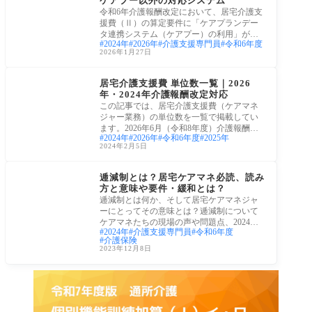
ケアプー以外の対応システム
令和6年介護報酬改定において、居宅介護支
援費（Ⅱ）の算定要件に「ケアプランデー
タ連携システム（ケアプー）の利用」が明
2024年
2026年
介護支援専門員
令和6年度
記さ
2026年1月27日
ケアプラン・ケアマネ
居宅介護支援費 単位数一覧｜2026
年・2024年介護報酬改定対応
この記事では、居宅介護支援費（ケアマネ
ジャー業務）の単位数を一覧で掲載してい
ます。2026年6月（令和8年度）介護報酬改
2024年
2026年
令和6年度
2025年
定に対応
2024年2月5日
ケアプラン・ケアマネ
逓減制とは？居宅ケアマネ必読、読み
方と意味や要件・緩和とは？
逓減制とは何か、そして居宅ケアマネジャ
ーにとってその意味とは？逓減制について
ケアマネたちの現場の声や問題点、2024年
2024年
介護支援専門員
令和6年度
介護報
介護保険
2023年12月8日