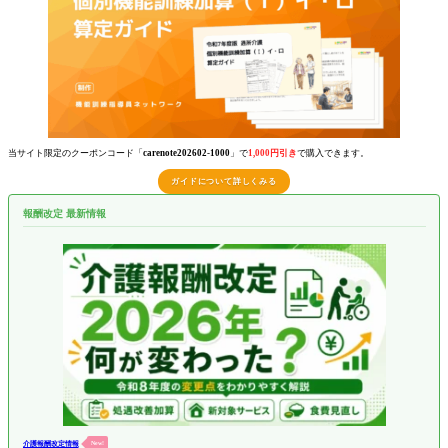
当サイト限定のクーポンコード「
carenote202602-1000
」で
1,000円引き
で購入できます。
ガイドについて詳しくみる
報酬改定 最新情報
介護報酬改定情報
New!