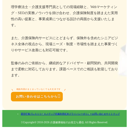
理学療法士・介護支援専門員としての現場経験と、Webマーケティン
グ・SEOの実務ノウハウを掛け合わせ、介護保険制度を踏まえた実用
性の高い提案と、事業成果につながる設計の両面から支援いたしま
す。
また、介護保険内サービスにとどまらず、保険外を含めたシニアビジ
ネス全体の視点から、現場ニーズ・制度・市場性を踏まえた事業づく
りやサービス改善にも対応可能です。
監修のみのご依頼から、継続的なアドバイザー・顧問契約、共同開発
まで柔軟に対応しております。課題ベースでのご相談も歓迎しており
ます。
相談内容がまとまっていなくても大丈夫です

お問い合わせはこちらから
運営情報
プレスリリース
メディア掲載
利用規約
プライバシーポリシー
お問い合わせ
サイトマップ

Copyright© 2010-2026 介護健康福祉のお役立ち通信. All Rights Reserved.