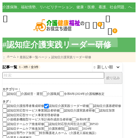
介護保険、福祉情勢、リハビリテーション、健康・医療、看護、社会問題、ヘルスケア業界など様々な切り口から役立つ情報を配信。





0

0
#認知症介護実践リーダー研修
ホーム
最新記事一覧ページ
認知症介護実践リーダー研修

記事一覧
1 - 3件 / 全3件

絞り込み
カテゴリー
認知症
介護経営・運営
介護職員
令和6年(2024年)介護報酬改定
タグ
認知症介護指導者養成研修
認知症介護実践リーダー研修
認知症介護基礎研修
認知症対応型サービス事業開設者研修
認知症介護実践者研修
認知症加算
認知症対応型サービス事業管理者研修
小規模多機能型サービス等計画作成担当者研修
令和6年度
認知症チームケア推進研修
認知症対応型共同生活介護
BPSD
認知症チームケア推進加算
介護医療院
認知症
2024年
認知症専門ケア加算
特別養護老人ホーム（介護老人福祉施設）
介護老人保健施設