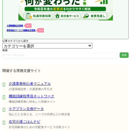
介護報酬改定情報
New!
障害福祉サービス報酬改定情報
New!
記事カテゴリから探す
検索
検索
関連する実務支援サイト
介護業務初心者マニュアル
介護保険請求・介護業務の手引き
機能訓練指導員ネットワーク
機能訓練実務に特化した情報サイト
ケアプラン文例データ
悩んだとき使える、ニーズや目標などの例文集
在宅介護ごはんナビ
在宅高齢者のための宅配食サービス比較ガイド