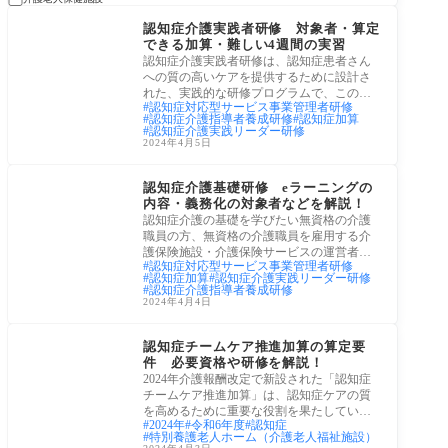
介護経営・運営
認知症介護実践者研修 対象者・算定
できる加算・難しい4週間の実習
認知症介護実践者研修は、認知症患者さん
への質の高いケアを提供するために設計さ
れた、実践的な研修プログラムで、この研
認知症対応型サービス事業管理者研修
修は、
認知症介護指導者養成研修
認知症加算
認知症介護実践リーダー研修
2024年4月5日
介護経営・運営
認知症介護基礎研修 eラーニングの
内容・義務化の対象者などを解説！
認知症介護の基礎を学びたい無資格の介護
職員の方、無資格の介護職員を雇用する介
護保険施設・介護保険サービスの運営者・
認知症対応型サービス事業管理者研修
経営者
認知症加算
認知症介護実践リーダー研修
認知症介護指導者養成研修
2024年4月4日
令和6年(2024年)介護報
酬改定
認知症チームケア推進加算の算定要
件 必要資格や研修を解説！
2024年介護報酬改定で新設された「認知症
チームケア推進加算」は、認知症ケアの質
を高めるために重要な役割を果たしていま
2024年
令和6年度
認知症
す。こ
特別養護老人ホーム（介護老人福祉施設）