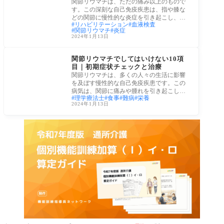
関節リウマチは、ただの痛み以上のもので
す。この深刻な自己免疫疾患は、指や膝な
どの関節に慢性的な炎症を引き起こし、日
リハビリテーション
血液検査
常生活
関節リウマチ
炎症
2024年1月13日
疾病
関節リウマチでしてはいけない10項
目｜初期症状チェックと治療
関節リウマチは、多くの人々の生活に影響
を及ぼす慢性的な自己免疫疾患です。この
病気は、関節に痛みや腫れを引き起こし、
理学療法士
食事
難病
栄養
日常生
2024年1月13日