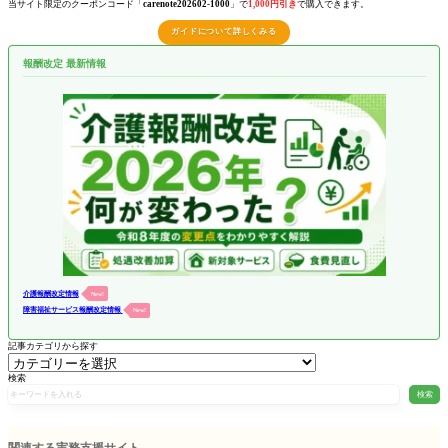
当サイト限定のクーポンコード「
carenote202602-1000
」で
1,000円引き
で購入できます。
ガイドについて詳しくみる
報酬改定 最新情報
介護報酬改定情報
New!
障害福祉サービス報酬改定情報
New!
記事カテゴリから探す
検索
検索