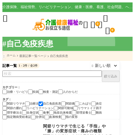
介護保険、福祉情勢、リハビリテーション、健康・医療、看護、社会問題、ヘルスケア業界など様々な切り口から役立つ情報を配信。





0

0
#自己免疫疾患
ホーム
最新記事一覧ページ
自己免疫疾患

記事一覧
1 - 2件 / 全2件

絞り込み
カテゴリー
治療・リハビリ
疾病
検査・測定
人のからだ
タグ
関節リウマチ
治療法
自己免疫疾患
関節痛
こわばり
炎症
関節の腫れ
リハビリテーション
関節可動域
リウマトイド因子
理学療法士
全身症状
食事
免疫抗体検査
管理栄養士
難病
指定難病受給者証
合併症
血液検査
指の変形
疾病
関節リウマチで生じる「手指」や
「膝」の変形症状・痛みの種類