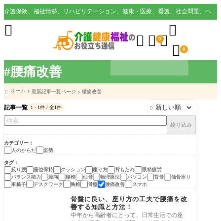
介護保険、福祉情勢、リハビリテーション、健康・医療、看護、社会問題、ヘルスケア業界など様々な切り口から役立つ情報を配信。





0

0
#腰痛改善
ホーム
最新記事一覧ページ
腰痛改善

記事一覧
1 - 1件 / 全1件

絞り込み
カテゴリー
人のからだ
姿勢
タグ
反り腰
座位保持
クッション
座り方
背もたれ
眼精疲労
バランス能力
腰痛
腰椎
仙骨
物理療法
パソコン
背骨
仙骨座り
車椅子
デスクワーク
胸椎
骨盤
腰痛改善
スマホ
姿勢
骨盤に良い、座り方の工夫で腰痛を改
善する知識と方法！
中年から高齢者にとって、日常生活での座