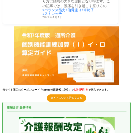
り方は腰痛の大きな原因となり得ます。こ
の記事では、腰痛を引き起こす座り方の問
バランス能力
仙骨座り
車椅子
題点を
ストレッチ
2024年1月1日
当サイト限定のクーポンコード「
carenote202602-1000
」で
1,000円引き
で購入できます。
ガイドについて詳しくみる
報酬改定 最新情報