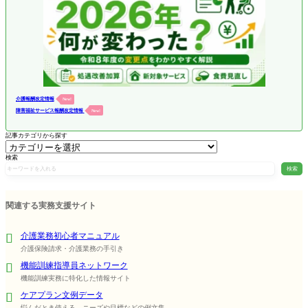
介護報酬改定情報
New!
障害福祉サービス報酬改定情報
New!
記事カテゴリから探す
検索
検索
関連する実務支援サイト
介護業務初心者マニュアル
介護保険請求・介護業務の手引き
機能訓練指導員ネットワーク
機能訓練実務に特化した情報サイト
ケアプラン文例データ
悩んだとき使える、ニーズや目標などの例文集