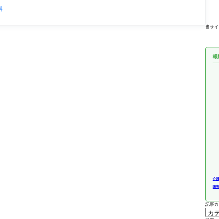
科
当サイ
報
介
障
記事カ