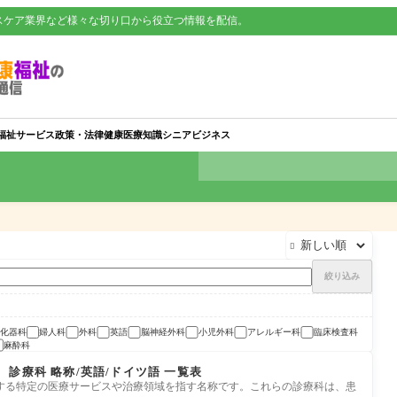
スケア業界など様々な切り口から役立つ情報を配信。
福祉サービス
政策・法律
健康
医療知識
シニアビジネス

絞り込み
化器科
婦人科
外科
英語
脳神経外科
小児外科
アレルギー科
臨床検査科
麻酔科
診療科 略称/英語/ドイツ語 一覧表
する特定の医療サービスや治療領域を指す名称です。これらの診療科は、患