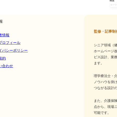
検索
報
監修・記事制
者情報
プロフィール
シニア領域（健
イバシーポリシー
ホームページ
ビス設計、業務
規約
ます。
い合わせ
理学療法士・介
ノウハウを掛
つながる設計
また、介護保
点から、現場
可能です。