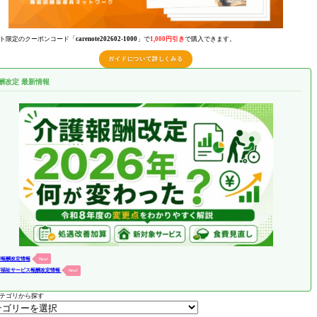
ト限定のクーポンコード「
carenote202602-1000
」で
1,000円引き
で購入できます。
ガイドについて詳しくみる
酬改定 最新情報
護報酬改定情報
New!
害福祉サービス報酬改定情報
New!
テゴリから探す