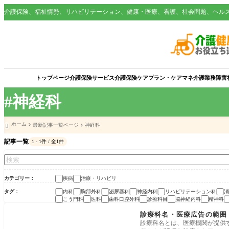
介護保険、福祉情勢、リハビリテーション、健康・医療、看護、社会問題、ヘル
トップページ
介護保険サービス
介護保険
ケアプラン・ケアマネ
介護業務
障害
#神経科
ホーム
最新記事一覧ページ
神経科

記事一覧
1 - 1件 / 全1件
カテゴリー
疾病
治療・リハビリ
タグ
内科
胸部外科
泌尿器科
神経内科
リハビリテーション科
消
こう門科
医科
歯科口腔外科
診療科目
脳神経内科
精神科
疾病
診療科名・医療広告の範囲 
診療科名とは、医療機関が提供