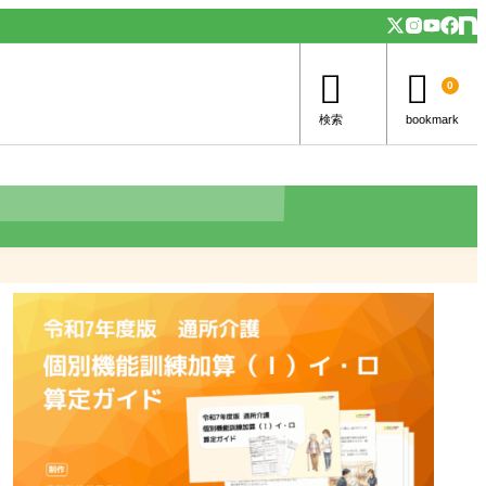


0
検索
bookmark