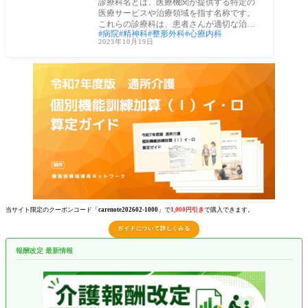
診療科名とは、医療機関が提供する特定の
医療サービスや治療領域を指す名称です。
これらの診療科は、患者さんが適切な治療
病院
精神科
整形外科
心療内科
やケア
2023年10月19日
当サイト限定のクーポンコード「
carenote202602-1000
」で
1,000円引き
で購入できます。
ガイドについて詳しくみる
報酬改定 最新情報