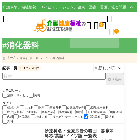
介護保険、福祉情勢、リハビリテーション、健康・医療、看護、社会問題、ヘルスケア業界など様々な切り口から役立つ情報を配信。





0

0
#消化器科
ホーム
最新記事一覧ページ
消化器科

記事一覧
1 - 1件 / 全1件

絞り込み
カテゴリー
治療・リハビリ
疾病
タグ
産婦人科
小児科
眼科
美容外科
心臓血管外科
皮膚泌尿器科
病理診断科
性病科
整形外科
小児歯科
病院
人工透析内科
胸部外科
内科
泌尿器科
神経内科
リハビリテーション科
消化器科
婦人科
外科
疾病
診療科名・医療広告の範囲 診療科
略称/英語/ドイツ語 一覧表