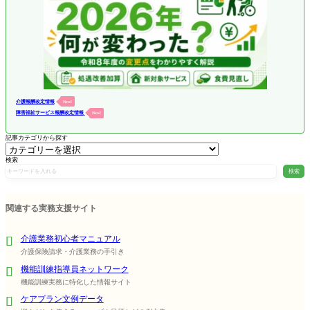
介護報酬改定情報
New!
障害福祉サービス報酬改定情報
New!
記事カテゴリから探す
検索
検索
関連する実務支援サイト
介護業務初心者マニュアル
介護保険請求・介護業務の手引き
機能訓練指導員ネットワーク
機能訓練実務に特化した情報サイト
ケアプラン文例データ