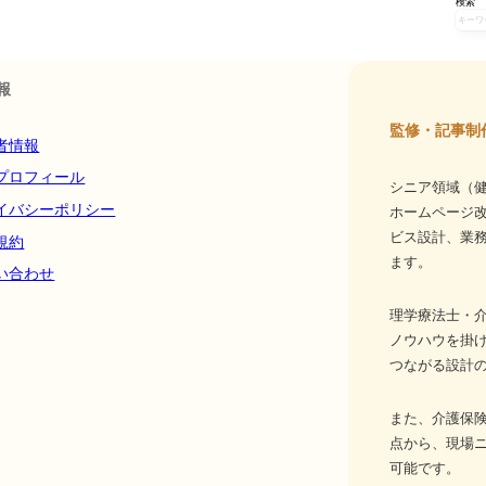
検索
報
監修・記事制
者情報
プロフィール
シニア領域（健
イバシーポリシー
ホームページ
ビス設計、業務
規約
ます。
い合わせ
理学療法士・介
ノウハウを掛
つながる設計
また、介護保
点から、現場
可能です。