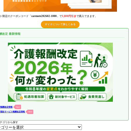
ト限定のクーポンコード「
carenote202602-1000
」で
1,000円引き
で購入できます。
ガイドについて詳しくみる
酬改定 最新情報
護報酬改定情報
New!
害福祉サービス報酬改定情報
New!
テゴリから探す