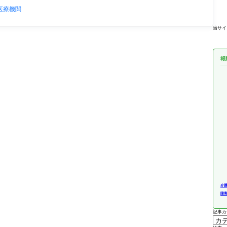
医療機関
当サイ
報
介
障
記事カ