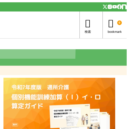


0
検索
bookmark