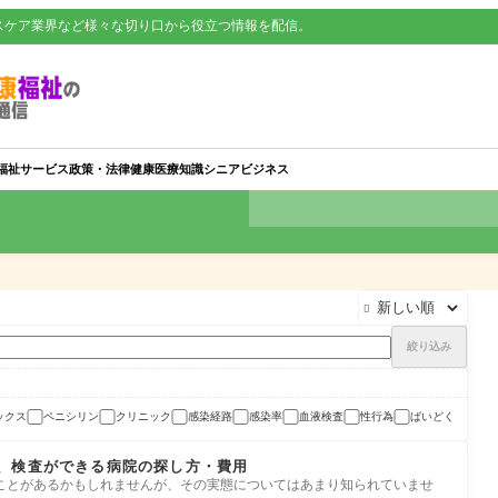
スケア業界など様々な切り口から役立つ情報を配信。
福祉サービス
政策・法律
健康
医療知識
シニアビジネス

絞り込み
ックス
ペニシリン
クリニック
感染経路
感染率
血液検査
性行為
ばいどく
、検査ができる病院の探し方・費用
ことがあるかもしれませんが、その実態についてはあまり知られていませ