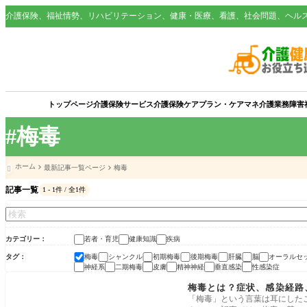
介護保険、福祉情勢、リハビリテーション、健康・医療、看護、社会問題、ヘル
トップページ
介護保険サービス
介護保険
ケアプラン・ケアマネ
介護業務
障害
#梅毒
ホーム
最新記事一覧ページ
梅毒

記事一覧
1 - 1件 / 全1件
カテゴリー
若者・育児
健康知識
疾病
タグ
梅毒
シャンクル
初期梅毒
後期梅毒
肝臓
脳
オーラルセ
神経系
二期梅毒
皮膚
精神神経
垂直感染
性感染症
疾病
梅毒とは？症状、感染経路
「梅毒」という言葉は耳にした