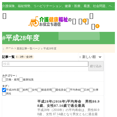
介護保険、福祉情勢、リハビリテーション、健康・医療、看護、社会問題、ヘルスケア業界など様々な切り口から役立つ情報を配信。





0

0
#平成28年度
ホーム
最新記事一覧ページ
平成28年度

記事一覧
1 - 2件 / 全2件

絞り込み
カテゴリー
労働・雇用
健康知識
タグ
平成28年度
給料
女性
都道府県
最低賃金
平均寿命
日本
仕事
男性
健康知識
平成28年(2016年)平均寿命 男性80.9
8歳、女性87.14歳で過去最高
平成28年（2016年）の平均寿命は、男性80.9
8歳 、女性 87.14歳となり男女ともに過去最