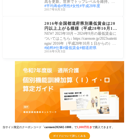
高を更新。世界でトップレベルを維持。死
平均寿命
男性
女性
平成28年度
因は…
2017年8月3日
労働・雇用
2016年全国都道府県別最低賃金は20
円以上上がる模様（平成28年10月1日
から）
NEW! 2023年10月～2024年9月の最低賃金に
ついてはこちら↓ https://carenote.jp/2023saiteiti
ngin/ 2016年（平成28年10月１日からの）全
給料
仕事
最低賃金
都道府県
国都道府県別最
2016年9月3日
当サイト限定のクーポンコード「
carenote202602-1000
」で
1,000円引き
で購入できます。
ガイドについて詳しくみる