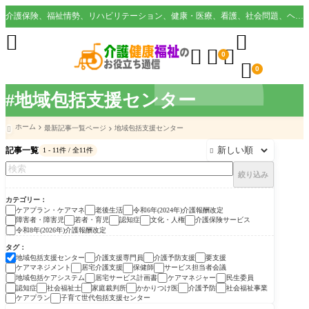
介護保険、福祉情勢、リハビリテーション、健康・医療、看護、社会問題、ヘルスケア業界など様々な切り口から役立つ情報を配信。





0

0
#地域包括支援センター
ホーム
最新記事一覧ページ
地域包括支援センター

記事一覧
1 - 11件 / 全11件

絞り込み
カテゴリー
ケアプラン・ケアマネ
老後生活
令和6年(2024年)介護報酬改定
障害者・障害児
若者・育児
認知症
文化・人権
介護保険サービス
令和8年(2026年)介護報酬改定
タグ
地域包括支援センター
介護支援専門員
介護予防支援
要支援
ケアマネジメント
居宅介護支援
保健師
サービス担当者会議
地域包括ケアシステム
居宅サービス計画書
ケアマネジャー
民生委員
認知症
社会福祉士
家庭裁判所
かかりつけ医
介護予防
社会福祉事業
ケアプラン
子育て世代包括支援センター
ケアプラン・ケアマネ