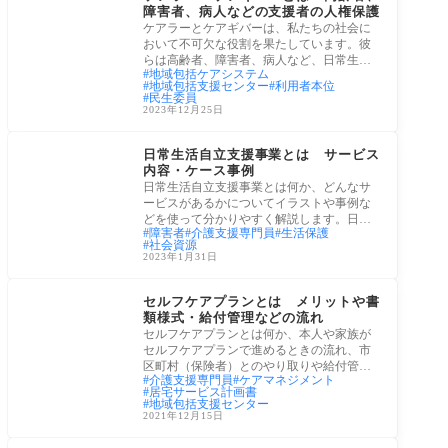
障害者、病人などの支援者の人権保護
ケアラーとケアギバーは、私たちの社会に
おいて不可欠な役割を果たしています。彼
らは高齢者、障害者、病人など、日常生活
地域包括ケアシステム
で支援
地域包括支援センター
利用者本位
民生委員
2023年12月25日
老後生活
日常生活自立支援事業とは サービス
内容・ケース事例
日常生活自立支援事業とは何か、どんなサ
ービスがあるかについてイラストや事例な
どを使って分かりやすく解説します。日常
障害者
介護支援専門員
生活保護
生活自
社会資源
2023年1月31日
ケアプラン・ケアマネ
セルフケアプランとは メリットや書
類様式・給付管理などの流れ
セルフケアプランとは何か、本人や家族が
セルフケアプランで進めるときの流れ、市
区町村（保険者）とのやり取りや給付管理
介護支援専門員
ケアマネジメント
の仕組
居宅サービス計画書
地域包括支援センター
2021年12月15日
介護保険サービス