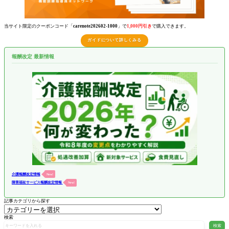
当サイト限定のクーポンコード「
carenote202602-1000
」で
1,000円引き
で購入できます。
ガイドについて詳しくみる
報酬改定 最新情報
介護報酬改定情報
New!
障害福祉サービス報酬改定情報
New!
記事カテゴリから探す
検索
検索