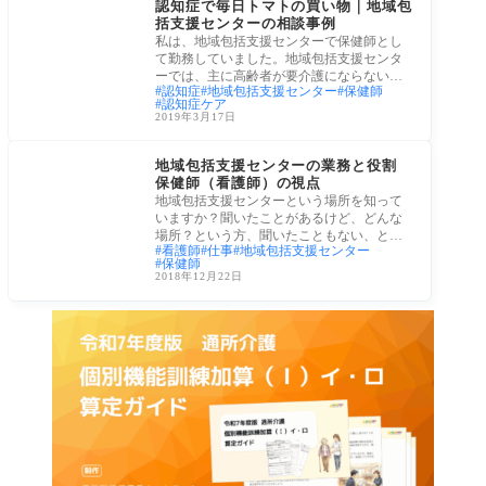
認知症で毎日トマトの買い物｜地域包
括支援センターの相談事例
私は、地域包括支援センターで保健師とし
て勤務していました。地域包括支援センタ
ーでは、主に高齢者が要介護にならないた
認知症
地域包括支援センター
保健師
めの取
認知症ケア
2019年3月17日
老後生活
地域包括支援センターの業務と役割
保健師（看護師）の視点
地域包括支援センターという場所を知って
いますか？聞いたことがあるけど、どんな
場所？という方、聞いたこともない、とい
看護師
仕事
地域包括支援センター
う方、
保健師
2018年12月22日