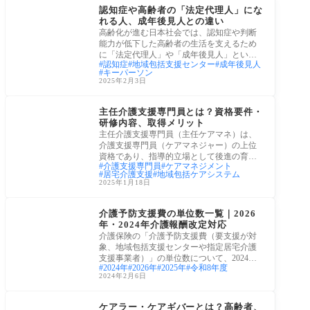
認知症や高齢者の「法定代理人」にな
れる人、成年後見人との違い
高齢化が進む日本社会では、認知症や判断
能力が低下した高齢者の生活を支えるため
に「法定代理人」や「成年後見人」という
認知症
地域包括支援センター
成年後見人
制度が
キーパーソン
2025年2月3日
ケアプラン・ケアマネ
主任介護支援専門員とは？資格要件・
研修内容、取得メリット
主任介護支援専門員（主任ケアマネ）は、
介護支援専門員（ケアマネジャー）の上位
資格であり、指導的立場として後進の育成
介護支援専門員
ケアマネジメント
や地域
居宅介護支援
地域包括ケアシステム
2025年1月18日
ケアプラン・ケアマネ
介護予防支援費の単位数一覧｜2026
年・2024年介護報酬改定対応
介護保険の「介護予防支援費（要支援が対
象、地域包括支援センターや指定居宅介護
支援事業者）」の単位数について、2024年4
2024年
2026年
2025年
令和8年度
月1日の
2024年2月6日
障害者・障害児
ケアラー・ケアギバーとは？高齢者、