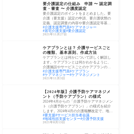
要介護認定の仕組み 申請 〜 認定調
査・審査 〜 介護度認定
要介護認定のポイントをまとめました。要
介護（要支援）認定の申請、要介護状態の
定義、認定調査の内容や要介護認定等基準
介護支援専門員
ケアマネジャー
時間な
居宅介護支援
要介護認定
2021年11月27日
ケアプラン・ケアマネ
ケアプランとは？ 介護サービスごと
の種類、基本原則、作成方法
ケアプランとは何かについて詳しく解説し
ます。ケアプランとは何かわかるように、
介護施設やサービスごとのケアプランの種
介護支援専門員
ケアプラン
類、ケ
ケアマネジャー
ケアマネジメント
2021年11月3日
ケアプラン・ケアマネ
【2024年版】介護予防ケアマネジメ
ント（予防ケアプラン）の様式
2024年4月からの「介護予防ケアマネジメン
ト（介護予防ケアプラン）」の様式を紹介
します。2024年4月の介護報酬改定で、地域
要支援
サービス担当者会議
包括支
地域包括支援センター
介護予防支援
2021年8月13日
老後生活