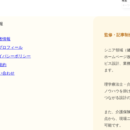
検索
報
監修・記事制
者情報
プロフィール
シニア領域（健
イバシーポリシー
ホームページ
ビス設計、業務
規約
ます。
い合わせ
理学療法士・介
ノウハウを掛
つながる設計
また、介護保
点から、現場
可能です。