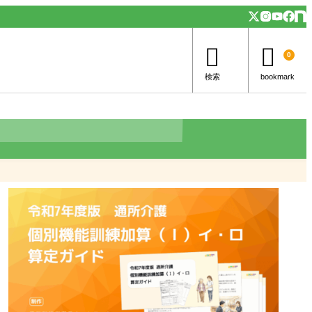


0
検索
bookmark