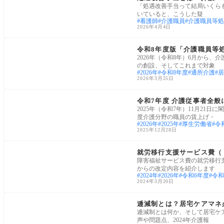
「処遇改善手当って結局いくら
いていると、こうした疑
看護師
介護職員
介護職員等処
2026年4月4日
令和8年(2026年)介護報酬改定
令和8年度版「介護職員等
2026年（令和8年）6月から
の創設、そしてこれまで対象
2026年
令和8年度
通所介護
居
2026年3月25日
介護経営・運営
令和7年度 介護従事者全
2025年（令和7年）11月21
度介護分野の職員の賃上げ・
2026年
2025年
厚生労働省
令
2025年12月28日
令和8年(2026年)障害福祉サービス報酬改定
就労移行支援サービス費（Ⅰ
障害福祉サービス費の就労移行支
からの改定内容を紹介します
2024年
2026年
令和6年度
令和
2024年3月20日
ケアプラン・ケアマネ
逓減制とは？居宅ケアマネ
逓減制とは何か、そして居宅ケ
声や問題点、2024年介護報