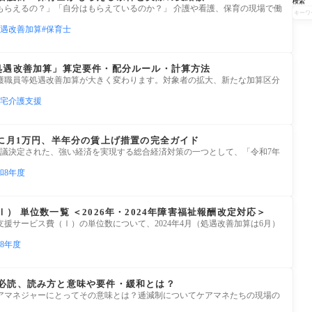
検索
もらえるの？」「自分はもらえているのか？」 介護や看護、保育の現場で働
遇改善加算
保育士
処遇改善加算」算定要件・配分ルール・計算方法
、介護職員等処遇改善加算が大きく変わります。対象者の拡大、新たな加算区分
宅介護支援
般に月1万円、半年分の賃上げ措置の完全ガイド
日に閣議決定された、強い経済を実現する総合経済対策の一つとして、「令和7年
和8年度
） 単位数一覧 ＜2026年・2024年障害福祉報酬改定対応＞
援サービス費（Ⅰ）の単位数について、2024年4月（処遇改善加算は6月）
8年度
必読、読み方と意味や要件・緩和とは？
アマネジャーにとってその意味とは？逓減制についてケアマネたちの現場の