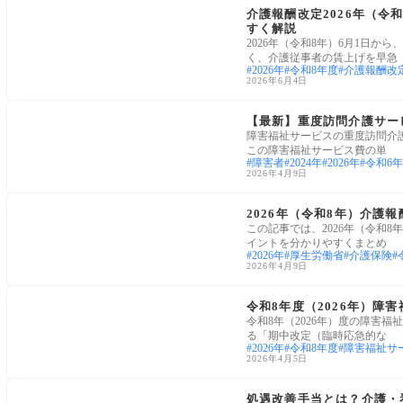
介護報酬改定2026年（
すく解説
2026年（令和8年）6月1日
く、介護従事者の賃上げを早急
2026年
令和8年度
介護報酬改
2026年6月4日
令和8年(2026年)障害福祉サービス報酬改定
【最新】重度訪問介護サービ
障害福祉サービスの重度訪問介護
この障害福祉サービス費の単
障害者
2024年
2026年
令和6
2026年4月9日
プレスリリース
2026年（令和8年）介
この記事では、2026年（令和
イントを分かりやすくまとめ
2026年
厚生労働省
介護保険
2026年4月9日
令和8年(2026年)障害福祉サービス報酬改定
令和8年度（2026年）障
令和8年（2026年）度の障害
る「期中改定（臨時応急的な
2026年
令和8年度
障害福祉サ
2026年4月5日
労働・雇用
処遇改善手当とは？介護・