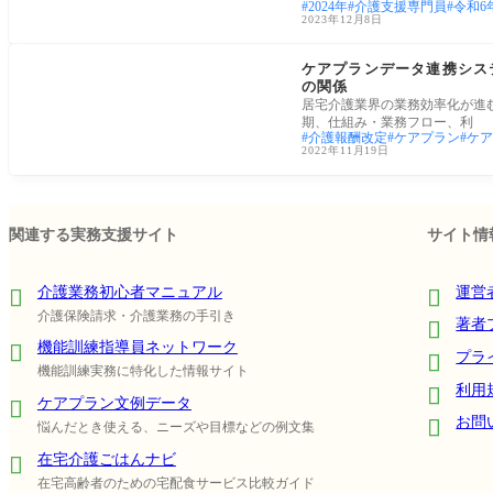
2024年
介護支援専門員
令和6
2023年12月8日
ケアプラン・ケアマネ
ケアプランデータ連携シス
の関係
居宅介護業界の業務効率化が進
期、仕組み・業務フロー、利
介護報酬改定
ケアプラン
ケア
2022年11月19日
関連する実務支援サイト
サイト情
介護業務初心者マニュアル
運営
介護保険請求・介護業務の手引き
著者
機能訓練指導員ネットワーク
プラ
機能訓練実務に特化した情報サイト
利用
ケアプラン文例データ
お問
悩んだとき使える、ニーズや目標などの例文集
在宅介護ごはんナビ
在宅高齢者のための宅配食サービス比較ガイド