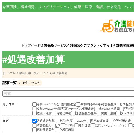
介護保険、福祉情勢、リハビリテーション、健康・医療、看護、社会問題、ヘル
トップページ
介護保険サービス
介護保険
ケアプラン・ケアマネ
介護業務
障害
#処遇改善加算
ホーム
最新記事一覧ページ
処遇改善加算

記事一覧
1 - 10件 / 全10件
カテゴリー
令和8年(2026年)介護報酬改定
令和8年(2026年)障害福祉サービス報酬
令和6年(2024年)障害福祉サービス報酬改定
機能訓練指導員
理学療
政策・法律
資格と職種
介護福祉の仕事
労働・雇用
プレスリ
タグ
処遇改善加算
令和8年度
2026年
居宅介護支援
介護報酬改定
障害福祉サービス
2024年
通所介護
訪問リハビリテーション
福祉用具貸与
介護医療院
令和8年(2026年)介護報酬改定