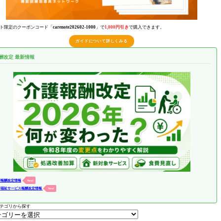
ト限定のクーポンコード「
carenote202602-1000
」で
1,000円引き
で購入できます。
ガイドについて詳しくみる
酬改定 最新情報
護報酬改定情報
New!
害福祉サービス報酬改定情報
New!
テゴリから探す