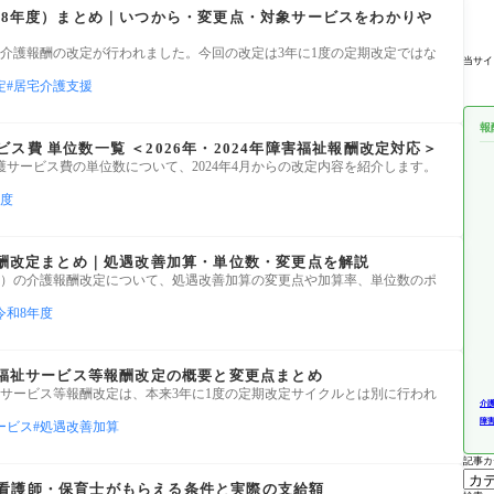
令和8年度）まとめ｜いつから・変更点・対象サービスをわかりや
から、介護報酬の改定が行われました。今回の改定は3年に1度の定期改定ではな
当サイ
定
居宅介護支援
報
ス費 単位数一覧 ＜2026年・2024年障害福祉報酬改定対応＞
サービス費の単位数について、2024年4月からの改定内容を紹介します。
年度
護報酬改定まとめ｜処遇改善加算・単位数・変更点を解説
8年）の介護報酬改定について、処遇改善加算の変更点や加算率、単位数のポ
令和8年度
害福祉サービス等報酬改定の概要と変更点まとめ
福祉サービス等報酬改定は、本来3年に1度の定期改定サイクルとは別に行われ
介
障
ービス
処遇改善加算
記事カ
看護師・保育士がもらえる条件と実際の支給額