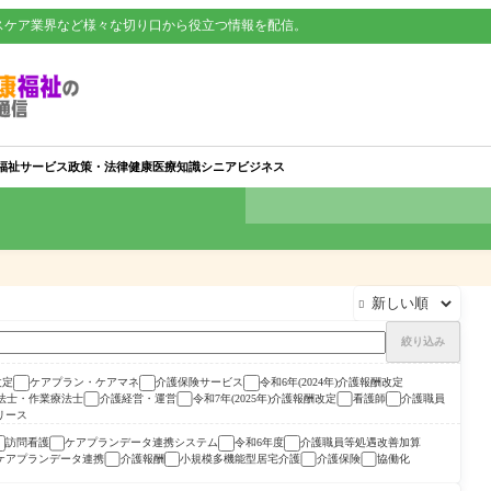
スケア業界など様々な切り口から役立つ情報を配信。
福祉サービス
政策・法律
健康
医療知識
シニアビジネス

絞り込み
改定
ケアプラン・ケアマネ
介護保険サービス
令和6年(2024年)介護報酬改定
法士・作業療法士
介護経営・運営
令和7年(2025年)介護報酬改定
看護師
介護職員
リース
訪問看護
ケアプランデータ連携システム
令和6年度
介護職員等処遇改善加算
ケアプランデータ連携
介護報酬
小規模多機能型居宅介護
介護保険
協働化