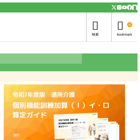


0
検索
bookmark