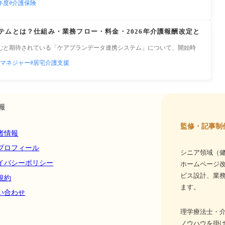
年度
介護保険
テムとは？仕組み・業務フロー・料金・2026年介護報酬改定と
むと期待されている「ケアプランデータ連携システム」について、開始時
マネジャー
居宅介護支援
報
監修・記事制
者情報
プロフィール
シニア領域（健
イバシーポリシー
ホームページ
ビス設計、業務
規約
ます。
い合わせ
理学療法士・介
ノウハウを掛