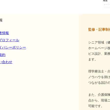
検索
報
監修・記事制
者情報
プロフィール
シニア領域（健
イバシーポリシー
ホームページ
ビス設計、業務
規約
ます。
い合わせ
理学療法士・介
ノウハウを掛
つながる設計
また、介護保
点から、現場
可能です。