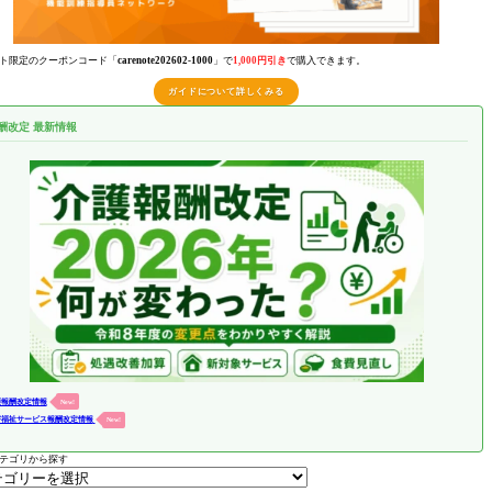
ト限定のクーポンコード「
carenote202602-1000
」で
1,000円引き
で購入できます。
ガイドについて詳しくみる
酬改定 最新情報
護報酬改定情報
New!
害福祉サービス報酬改定情報
New!
テゴリから探す