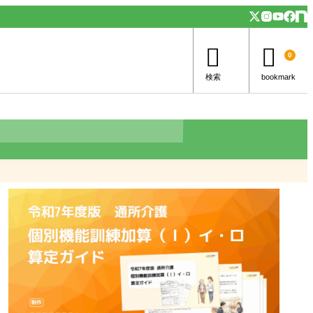


0
検索
bookmark