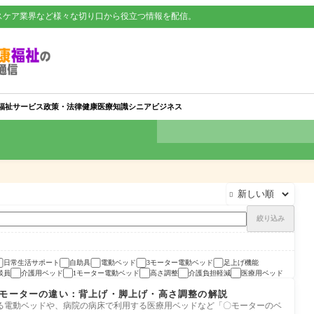
スケア業界など様々な切り口から役立つ情報を配信。
福祉サービス
政策・法律
健康
医療知識
シニアビジネス

絞り込み
日常生活サポート
自助具
電動ベッド
3モーター電動ベッド
足上げ機能
談員
介護用ベッド
1モーター電動ベッド
高さ調整
介護負担軽減
医療用ベッド
3モーターの違い：背上げ・脚上げ・高さ調整の解説
る電動ベッドや、病院の病床で利用する医療用ベッドなど「〇モーターのベ