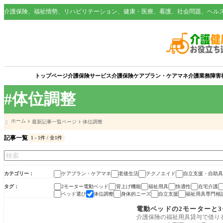
介護保険、福祉情勢、リハビリテーション、健康・医療、看護、社会問題、ヘル
トップページ
介護保険サービス
介護保険
ケアプラン・ケアマネ
介護業務
障害
#体位調整
ホーム
最新記事一覧ページ
体位調整

記事一覧
1 - 1件 / 全1件
カテゴリー
ケアプラン・ケアマネ
老後生活
テクノエイド
自立支援・自助具
タグ
2モーター電動ベッド
背上げ機能
福祉用具
快適性
在宅介護
ベッド選び
体位調整
身体的ニーズ
自立支援
福祉用具専門相
ケアプラン・ケアマネ
電動ベッドの2モーターと
介護保険の福祉用具貸与で借り