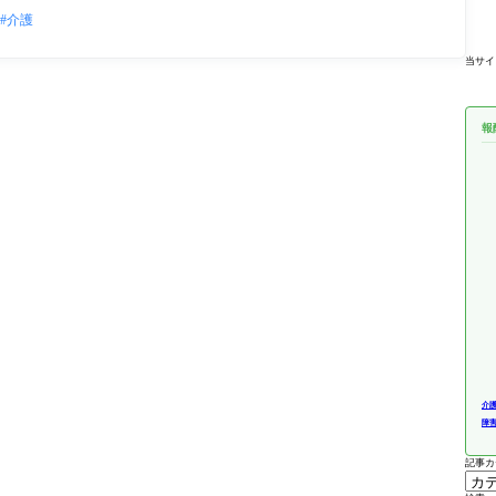
介護
当サイ
報
介
障
記事カ