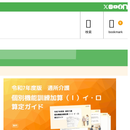


0
検索
bookmark