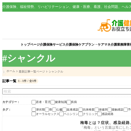
介護保険、福祉情勢、リハビリテーション、健康・医療、看護、社会問題、ヘル
トップページ
介護保険サービス
介護保険
ケアプラン・ケアマネ
介護業務
障害
#シャンクル
ホーム
最新記事一覧ページ
シャンクル

記事一覧
1 - 1件 / 全1件
カテゴリー
若者・育児
健康知識
疾病
タグ
潜伏期
骨
心臓
血液感染
抗体検査
保健所
接触感染
予
オーラルセックス
ペニシリン
クリニック
感染経路
疾病
梅毒とは？症状、感染経路
「梅毒」という言葉は耳にした