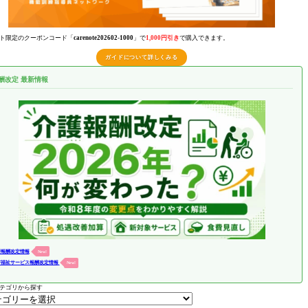
ト限定のクーポンコード「
carenote202602-1000
」で
1,000円引き
で購入できます。
ガイドについて詳しくみる
酬改定 最新情報
護報酬改定情報
New!
害福祉サービス報酬改定情報
New!
テゴリから探す