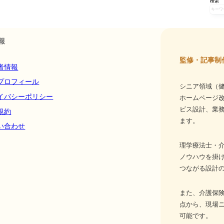
検索
報
監修・記事制
者情報
プロフィール
シニア領域（健
イバシーポリシー
ホームページ
ビス設計、業務
規約
ます。
い合わせ
理学療法士・介
ノウハウを掛
つながる設計
また、介護保
点から、現場
可能です。