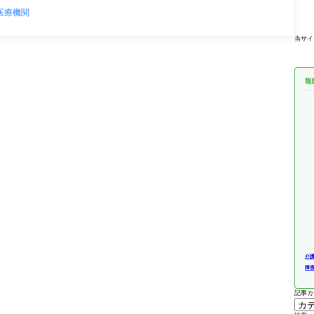
医療機関
当サイ
報
介
障
記事カ