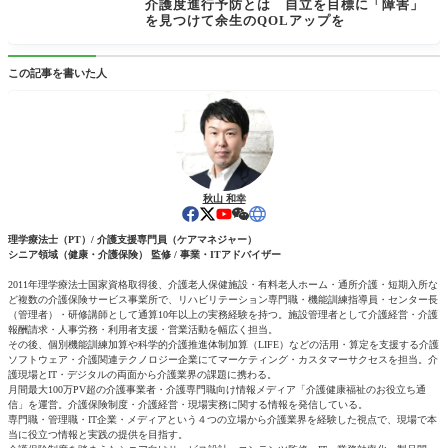
介護度進行予防とは 自立を目標に「障害」
を見つけて余生のQOLアップを
この記事を書いた人
秋山 和幸
理学療法士（PT）/ 介護支援専門員（ケアマネジャー）
シニア領域（健康・介護保険） 監修 / 事業・ITアドバイザー
2011年理学療法士国家資格取得後、介護老人保健施設・有料老人ホーム・通所介護・短期入所な
ど複数の介護保険サービス事業所で、リハビリテーション専門職・機能訓練指導員・センター長
（管理者）・研修講師として通算10年以上の実務経験を持つ。施設管理者として介護経営・介護
報酬請求・人事労務・利用者支援・営業活動を幅広く担当。
その後、個別機能訓練加算や科学的介護推進体制加算（LIFE）などの活用・算定を支援する介護
ソフトウェア・介護関連テクノロジー企業にてマーケティング・カスタマーサクセスを担当。介
護現場とIT・デジタルの両面から介護業界の課題に携わる。
月間最大100万PV超の介護事業者・介護専門職向け情報メディア「介護健康福祉のお役立ち通
信」を運営。介護保険制度・介護経営・現場実務に関する情報を発信している。
専門職・管理職・IT企業・メディアという４つの立場から介護業界を経験した視点で、現場で本
当に役立つ情報と実践の提供を目指す。