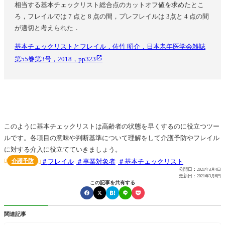
相当する基本チェックリスト総合点のカットオフ値を求めたとこ
ろ，フレイルでは 7 点と 8 点の間，プレフレイルは 3点と 4 点の間
が適切と考えられた．
基本チェックリストとフレイル．佐竹 昭介，日本老年医学会雑誌
第55巻第3号，2018，pp323
このように基本チェックリストは高齢者の状態を早くするのに役立つツー
ルです。各項目の意味や判断基準について理解をして介護予防やフレイル
に対する介入に役立てていきましょう。
介護予防
フレイル
事業対象者
基本チェックリスト


公開日：
2021年3月4日
更新日：
2021年3月6日
この記事を共有する
関連記事