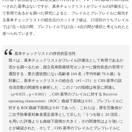
一された基準はないですが、基本チェックリストがフレイルの評価法とし
て有用であるかを調べた研究によると、フレイルとプレフレイルに相当す
る基本チェックリストの総合点のカットオフ値は、25項目のうちフレイル
では7点～8点の間、プレフレイルでは3点～4点の間が適切と考えられたと
述べられています。
1）基本チェックリストの併存的妥当性
我々は，基本チェックリストがフレイル評価法として有用であるか
否かを調べるため，国立長寿医療研究センターに慢性疾患の管理で
通院する，要介護状態にない高齢者 164 名（平均年齢 76.4 歳）を
対象に，基本チェックリストの総合点（#1～25）と CHS 基準の該
当項目数の関連性を解析した．この 2 つの指標は有意に関連し
（ρ=0.655，p＜0.001），CHS 基準のフレイルに対する Receiver
operating characteristic（ROC）曲線下面積は 0.92，プレフレイルに
対する ROC曲線下面積は 0.81 であった．これらは，厚生労働省が
二次予防事業対象者選定基準として示した「うつを除く 20 項目」
を用いた評価よりも曲線下面積が大きく，その関連性はより強いこ
とが確認された．そして，CHS 基準のフレイルとプレフレイルに