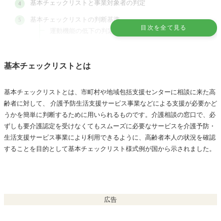
基本チェックリストと事業対象者の判定
基本チェックリストの判断基準
目次を全て見る
運動機能の低下の判定基準
低栄養状態の判定基準
口腔機能の低下の判定基準
基本チェックリストとは
閉じこもりの判定基準
基本チェックリストとは、市町村や地域包括支援センターに相談に来た高
認知機能の低下の判定基準
齢者に対して、 介護予防生活支援サービス事業などによる支援が必要かど
うつ病の可能性の判定基準
うかを簡単に判断するために用いられるものです。介護相談の窓口で、必
ずしも要介護認定を受けなくてもスムーズに必要なサービスを介護予防・
基本チェックリストでフレイルに相当するカットオフ値
生活支援サービス事業により利用できるように、高齢者本人の状況を確認
することを目的として基本チェックリスト様式例が国から示されました。
広告