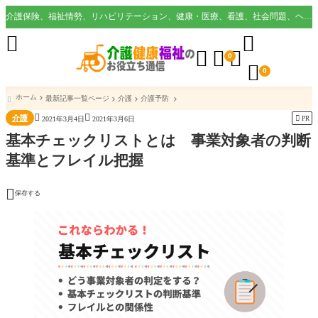
介護保険、福祉情勢、リハビリテーション、健康・医療、看護、社会問題、ヘルスケア業界など様々な切り口から役立つ情報を配信。





0

0
ホーム
最新記事一覧ページ
介護
介護予防



介護

PR
2021年3月4日
2021年3月6日
基本チェックリストとは 事業対象者の判断
基準とフレイル把握

保存する