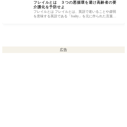
フレイルとは ３つの悪循環を避け高齢者の要
介護化を予防せよ
フレイルとは フレイルとは、英語で老いることや虚弱
を意味する英語である「frailty」を元に作られた言葉で
す。「加齢により、筋力
広告