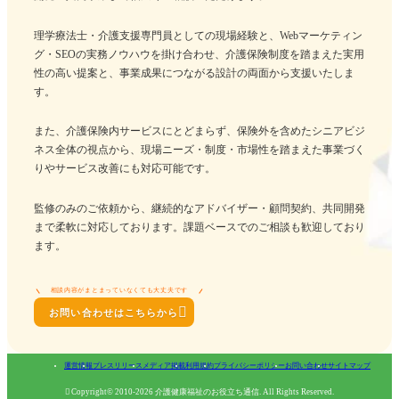
理学療法士・介護支援専門員としての現場経験と、Webマーケティン
グ・SEOの実務ノウハウを掛け合わせ、介護保険制度を踏まえた実用
性の高い提案と、事業成果につながる設計の両面から支援いたしま
す。
また、介護保険内サービスにとどまらず、保険外を含めたシニアビジ
ネス全体の視点から、現場ニーズ・制度・市場性を踏まえた事業づく
りやサービス改善にも対応可能です。
監修のみのご依頼から、継続的なアドバイザー・顧問契約、共同開発
まで柔軟に対応しております。課題ベースでのご相談も歓迎しており
ます。
相談内容がまとまっていなくても大丈夫です

お問い合わせはこちらから
運営情報
プレスリリース
メディア掲載
利用規約
プライバシーポリシー
お問い合わせ
サイトマップ

Copyright© 2010-2026 介護健康福祉のお役立ち通信. All Rights Reserved.