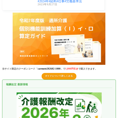
2024年
給料
仕事
労働基準法
に比べ、2023年
2023年9月27日
当サイト限定のクーポンコード「
carenote202602-1000
」で
1,000円引き
で購入できます。
ガイドについて詳しくみる
報酬改定 最新情報