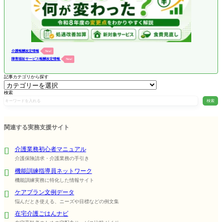
介護報酬改定情報
New!
障害福祉サービス報酬改定情報
New!
記事カテゴリから探す
検索
検索
関連する実務支援サイト
介護業務初心者マニュアル
介護保険請求・介護業務の手引き
機能訓練指導員ネットワーク
機能訓練実務に特化した情報サイト
ケアプラン文例データ
悩んだとき使える、ニーズや目標などの例文集
在宅介護ごはんナビ