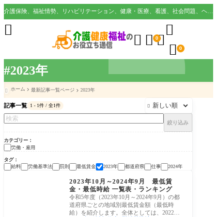
介護保険、福祉情勢、リハビリテーション、健康・医療、看護、社会問題、ヘルスケア業界など様々な切り口から役立つ情報を配信。





0

0
#2023年
ホーム
最新記事一覧ページ
2023年

記事一覧
1 - 1件 / 全1件

絞り込み
カテゴリー
労働・雇用
タグ
給料
労働基準法
罰則
最低賃金
2023年
都道府県
仕事
2024年
労働・雇用
2023年10月～2024年9月 最低賃
金・最低時給 一覧表・ランキング
令和5年度（2023年10月～2024年9月）の都
道府県ごとの地域別最低賃金額（最低時
給）を紹介します。全体としては、2022年