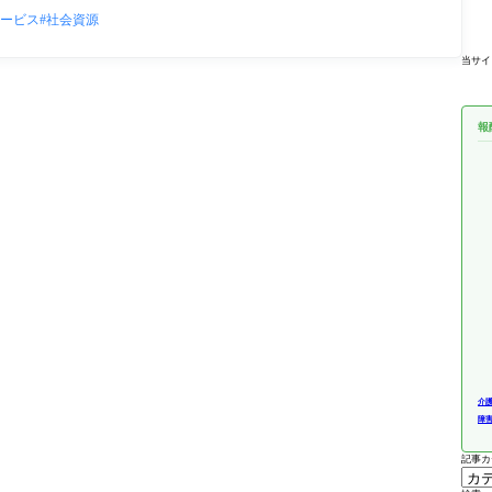
ービス
社会資源
当サイ
報
介
障
記事カ