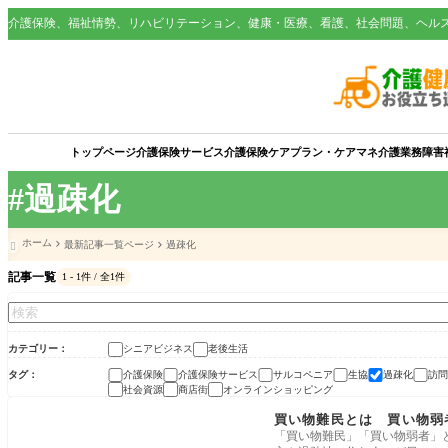
介護保険、福祉情勢、リハビリテーション、健康・医療、看護、社会問題、ヘル
トップページ
介護保険サービス
介護保険
ケアプラン・ケアマネ
介護業務
障害
#過疎化
ホーム
最新記事一覧ページ
過疎化

記事一覧
1 - 1件 / 全1件
カテゴリー
シニアビジネス
老後生活
タグ
介護保険
介護保険サービス
サルコペニア
生協
過疎化
訪問
社会資源
商店街
オンラインショッピング
老後生活
買い物難民とは 買い物弱
「買い物難民」「買い物弱者」