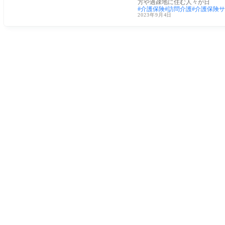
方や過疎地に住む人々が日
介護保険
訪問介護
介護保険サ
2023年9月4日