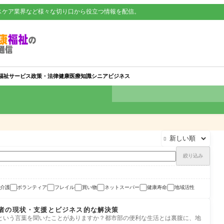
スケア業界など様々な切り口から役立つ情報を配信。
福祉サービス
政策・法律
健康
医療知識
シニアビジネス

絞り込み
介護
ボランティア
フレイル
買い物
ネットスーパー
健康寿命
地域活性
者の現状・支援とビジネス的な解決策
という言葉を聞いたことがありますか？都市部の便利な生活とは裏腹に、地