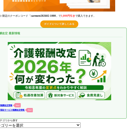
ト限定のクーポンコード「
carenote202602-1000
」で
1,000円引き
で購入できます。
ガイドについて詳しくみる
酬改定 最新情報
護報酬改定情報
New!
害福祉サービス報酬改定情報
New!
テゴリから探す