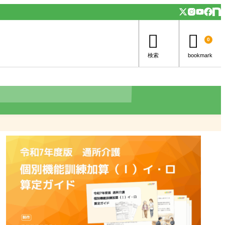


0
検索
bookmark