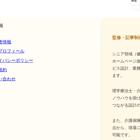
検索
報
監修・記事制
者情報
プロフィール
シニア領域（健
イバシーポリシー
ホームページ
ビス設計、業務
規約
ます。
い合わせ
理学療法士・介
ノウハウを掛
つながる設計
また、介護保
点から、現場
可能です。