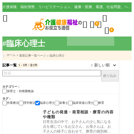
介護保険、福祉情勢、リハビリテーション、健康・医療、看護、社会問題、ヘルスケア業界など様々な切り口から役立つ情報を配信。





0

0
#臨床心理士
ホーム
最新記事一覧ページ
臨床心理士

記事一覧
1 - 1件 / 全1件

絞り込み
カテゴリー
保育士・幼稚園教諭
タグ
作業療法
理学療法
臨床心理士
栄養士
臨床発達心理士
療育
保育士・幼稚園教諭
子どもの発達・発育相談・療育の内容
や種類
日常生活の中で、お子さんの少し気になる
点を感じているお父さん、お母さんは、お
子さんの様子に合わせて、療育の個別相談