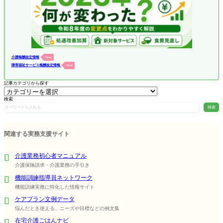
介護報酬改定情報
New!
障害福祉サービス報酬改定情報
New!
記事カテゴリから探す
検索
検索
関連する実務支援サイト
介護業務初心者マニュアル
介護保険請求・介護業務の手引き
機能訓練指導員ネットワーク
機能訓練実務に特化した情報サイト
ケアプラン文例データ
悩んだとき使える、ニーズや目標などの例文集
在宅介護ごはんナビ