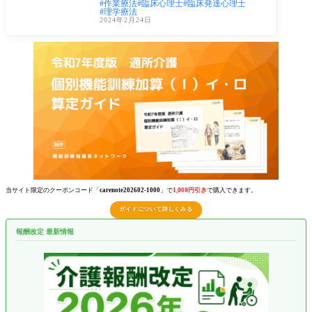
作業療法
臨床心理士
臨床発達心理士
や療育
理学療法
2024年2月24日
当サイト限定のクーポンコード「
carenote202602-1000
」で
1,000円引き
で購入できます。
ガイドについて詳しくみる
報酬改定 最新情報