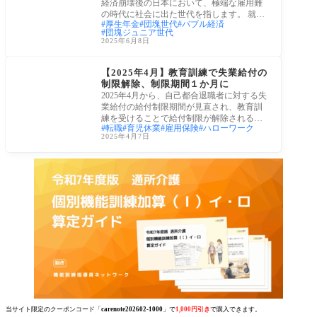
経済崩壊後の日本において、極端な雇用難
の時代に社会に出た世代を指します。 就職
厚生年金
団塊世代
バブル経済
氷河
団塊ジュニア世代
2025年6月8日
政策・法律
【2025年4月】教育訓練で失業給付の
制限解除、制限期間１か月に
2025年4月から、自己都合退職者に対する失
業給付の給付制限期間が見直され、教育訓
練を受けることで給付制限が解除される制
転職
育児休業
雇用保険
ハローワーク
度が始
2025年4月7日
当サイト限定のクーポンコード「
carenote202602-1000
」で
1,000円引き
で購入できます。