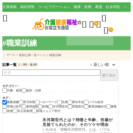
介護保険、福祉情勢、リハビリテーション、健康・医療、看護、社会問題、ヘルスケア業界など様々な切り口から役立つ情報を配信。





0

0
#職業訓練
ホーム
最新記事一覧ページ
職業訓練

記事一覧
1 - 2件 / 全2件

絞り込み
カテゴリー
労働・雇用
政策・法律
タグ
職業訓練
育児休業
ハローワーク
失業
厚生年金
バブル経済
団塊の世代
雇用保険
転職
氷河期世代
団塊世代
教育訓練給付
退職
老後
非正規雇用
団塊ジュニア世代
労働・雇用
氷河期世代とは？特徴と年齢、何歳が
見捨てられたのか、そのツケや理由
いわゆる「就職氷河期世代」とは、バブル