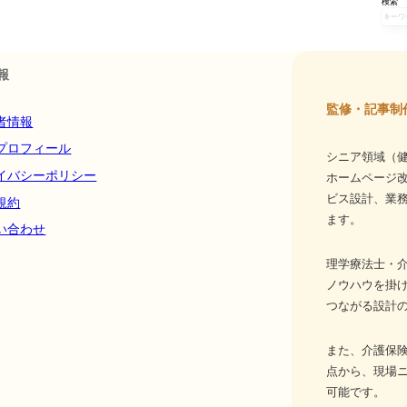
検索
報
監修・記事制
者情報
プロフィール
シニア領域（健
イバシーポリシー
ホームページ
ビス設計、業務
規約
ます。
い合わせ
理学療法士・介
ノウハウを掛
つながる設計
また、介護保
点から、現場
可能です。