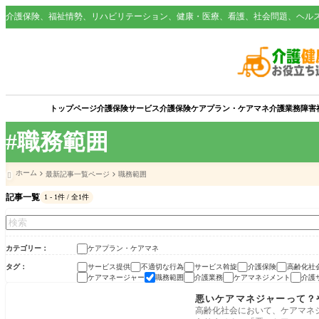
介護保険、福祉情勢、リハビリテーション、健康・医療、看護、社会問題、ヘル
トップページ
介護保険サービス
介護保険
ケアプラン・ケアマネ
介護業務
障害
#職務範囲
ホーム
最新記事一覧ページ
職務範囲

記事一覧
1 - 1件 / 全1件
カテゴリー
ケアプラン・ケアマネ
タグ
サービス提供
不適切な行為
サービス斡旋
介護保険
高齢化社
ケアマネージャー
職務範囲
介護業務
ケアマネジメント
介護
ケアプラン・ケアマネ
悪いケアマネジャーって？
高齢化社会において、ケアマネ