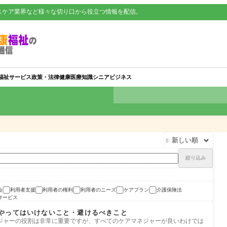
スケア業界など様々な切り口から役立つ情報を配信。
福祉サービス
政策・法律
健康
医療知識
シニアビジネス

絞り込み
会
利用者支援
利用者の権利
利用者のニーズ
ケアプラン
介護保険法
サービス
やってはいけないこと・避けるべきこと
ジャーの役割は非常に重要ですが、すべてのケアマネジャーが良いわけでは