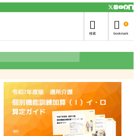


0
検索
bookmark