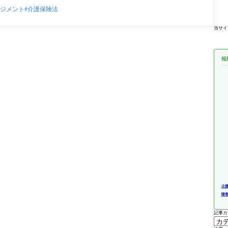
ジメント
介護保険法
当サイ
報
介
障
記事カ