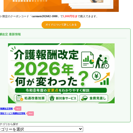
ト限定のクーポンコード「
carenote202602-1000
」で
1,000円引き
で購入できます。
ガイドについて詳しくみる
酬改定 最新情報
護報酬改定情報
New!
害福祉サービス報酬改定情報
New!
テゴリから探す