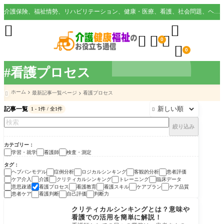
介護保険、福祉情勢、リハビリテーション、健康・医療、看護、社会問題、ヘルスケア業界など様々な切り口から役立つ情報を配信。





0

0
#看護プロセス
ホーム
最新記事一覧ページ
看護プロセス

記事一覧
1 - 1件 / 全1件

絞り込み
カテゴリー
学習・就学
看護師
検査・測定
タグ
ヘブバンモデル
症例分析
ロジカルシンキング
客観的分析
患者評価
ケア介入
介護
クリティカルシンキング
トレーニング
臨床データ
意思疎通
看護プロセス
看護教育
看護スキル
ケアプラン
ケア品質
患者ケア
看護判断
自己評価
判断力
検査・測定
クリティカルシンキングとは？意味や
看護での活用を簡単に解説！