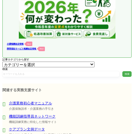
介護報酬改定情報
New!
障害福祉サービス報酬改定情報
New!
記事カテゴリから探す
検索
検索
関連する実務支援サイト
介護業務初心者マニュアル
介護保険請求・介護業務の手引き
機能訓練指導員ネットワーク
機能訓練実務に特化した情報サイト
ケアプラン文例データ