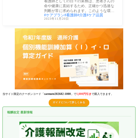
看護師としての日々の業務は、患者さんの
命や健康に直結するため、正確かつ迅速な
判断が常に求められます。このような環境
ケアプラン
看護師
介護
ケア品質
で、ク
2023年11月20日
当サイト限定のクーポンコード「
carenote202602-1000
」で
1,000円引き
で購入できます。
ガイドについて詳しくみる
報酬改定 最新情報