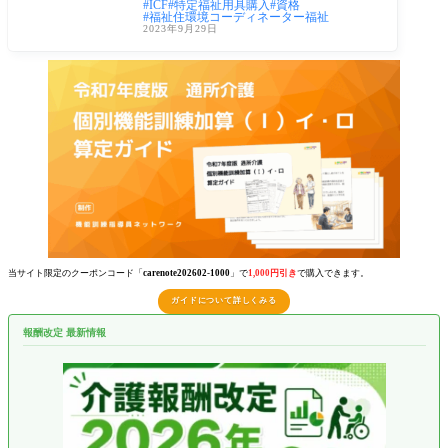
ICF
特定福祉用具購入
資格
ーという
福祉住環境コーディネーター福祉
2023年9月29日
当サイト限定のクーポンコード「
carenote202602-1000
」で
1,000円引き
で購入できます。
ガイドについて詳しくみる
報酬改定 最新情報