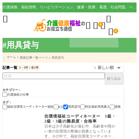
介護保険、福祉情勢、リハビリテーション、健康・医療、看護、社会問題、ヘルスケア業界など様々な切り口から役立つ情報を配信。





0

0
#用具貸与
ホーム
最新記事一覧ページ
用具貸与

記事一覧
1 - 1件 / 全1件

絞り込み
カテゴリー
介護福祉の仕事
タグ
福祉住環境コーディネーター福祉
用具貸与
特定福祉用具購入
資格
ICF
介護福祉の仕事
住環境福祉コーディネーター 1級・
2級・3級の難易度・合格率
日本は少子高齢化が進む中、高齢者や障が
い者の住環境の整備が急募となっていま
す。その中で、福祉住環境コーディネータ