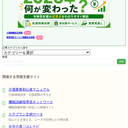
介護報酬改定情報
New!
障害福祉サービス報酬改定情報
New!
記事カテゴリから探す
検索
検索
関連する実務支援サイト
介護業務初心者マニュアル
介護保険請求・介護業務の手引き
機能訓練指導員ネットワーク
機能訓練実務に特化した情報サイト
ケアプラン文例データ
悩んだとき使える、ニーズや目標などの例文集
在宅介護ごはんナビ