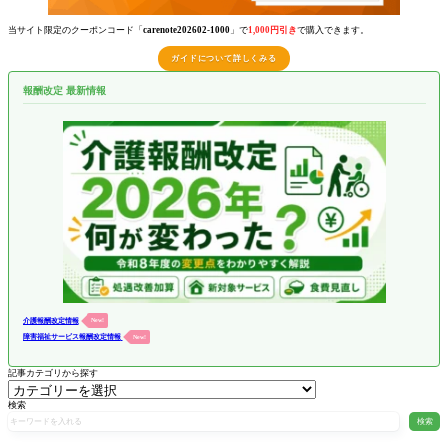
当サイト限定のクーポンコード「
carenote202602-1000
」で
1,000円引き
で購入できます。
ガイドについて詳しくみる
報酬改定 最新情報
介護報酬改定情報
New!
障害福祉サービス報酬改定情報
New!
記事カテゴリから探す
検索
検索