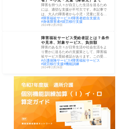
者）～小児・児童（障害児）まで
障害を持つ人々が自立した生活を送るため
には、適切な支援が不可欠です。本記事で
は、大人の障害者から小児・児童に至るま
障害福祉サービス
障害者総合支援法
で、幅
身体障害者
就労移行支援
2024年2月29日
障害福祉サービス
障害福祉サービス受給者証とは？条件
や見本、対象サービス、負担額
障害のある方々が日常生活や社会生活をよ
り豊かに送るための支援策として、障害福
祉サービス受給者証があります。この受給
介護保険サービス
障害福祉サービス
者証を
就労移行支援
機能訓練
2024年2月26日