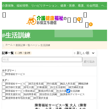
介護保険、福祉情勢、リハビリテーション、健康・医療、看護、社会問題、ヘルスケア業界など様々な切り口から役立つ情報を配信。





0

0
#生活訓練
ホーム
最新記事一覧ページ
生活訓練

記事一覧
1 - 2件 / 全2件

絞り込み
カテゴリー
障害福祉サービス
タグ
障害福祉サービス
就労定着支援
同行援護
施設入所支援
機能訓練
就労移行支援
居宅介護
行動援護
自立生活援助
就労継続支援
障害福祉サービス受給者証
重度訪問介護
生活介護
生活訓練
障害支援区分
知的障害者
宿泊型自立訓練
放課後等デイサービス
重度障害者等包括支援
就労選択支援
障害福祉サービス
障害福祉サービス一覧 大人（障害