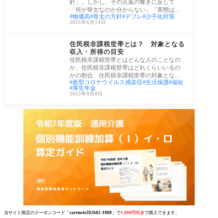
針」。しかし、その言葉の響きに反して
「何が骨太なのか分からない」「実態は骨
物価高
骨太の方針
デフレ
少子化対策
抜きではな
2025年6月14日
社会保障
住民税非課税世帯とは？ 対象となる
収入・所得の目安
住民税非課税世帯とはどんな人のことなの
か、住民税非課税世帯はどれくらいいるの
かの割合、住民税非課税世帯の対象となる
新型コロナウイルス感染症
生活保護
福祉
収入・
厚生年金
2022年9月8日
当サイト限定のクーポンコード「
carenote202602-1000
」で
1,000円引き
で購入できます。