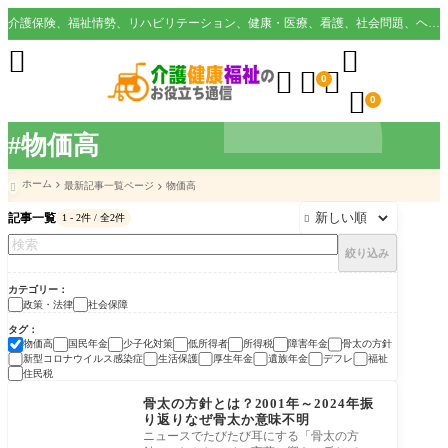
介護保険、福祉情勢、リハビリテーション、健康・医療、看護、社会問題、ヘルスケア業界など様々な切り口から役立つ情報を配信。





0

0
#物価高
ホーム
最新記事一覧ページ
物価高

記事一覧
1 - 2件 / 全2件

絞り込み
カテゴリー
政策・法律
社会保障
タグ
物価高
国民年金
少子化対策
低所得者
所得税
障害年金
骨太の方針
新型コロナウイルス感染症
生活保護
厚生年金
遺族年金
デフレ
福祉
住民税
政策・法律
骨太の方針とは？2001年～2024年振
り返りなぜ骨太か意味不明
ニュースでたびたび耳にする「骨太の方