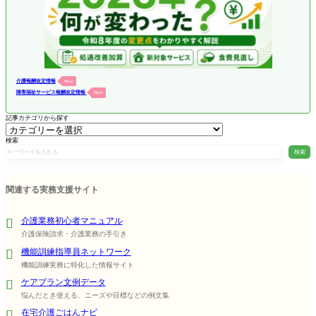
介護報酬改定情報
New!
障害福祉サービス報酬改定情報
New!
記事カテゴリから探す
検索
検索
関連する実務支援サイト
介護業務初心者マニュアル
介護保険請求・介護業務の手引き
機能訓練指導員ネットワーク
機能訓練実務に特化した情報サイト
ケアプラン文例データ
悩んだとき使える、ニーズや目標などの例文集
在宅介護ごはんナビ