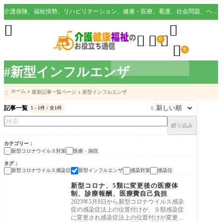
介護保険、福祉情勢、リハビリテーション、健康・医療、看護、社会問題、ヘルスケア業界など様々な切り口から役立つ情報を配信。





0

0
#新型インフルエンザ
ホーム
最新記事一覧ページ
新型インフルエンザ

記事一覧
1 - 1件 / 全1件

絞り込み
カテゴリー
新型コロナウイルス対策
医療・病院
タグ
新型コロナウイルス感染症
新型インフルエンザ
感染対策
感染症
医療・病院
新型コロナ、5類に変更後の医療体
制、診療報酬、医療費自己負担
2023年5月8日から新型コロナウイルス感染
症の感染症法上の位置付けが、５類感染症
に変更され感染症法上の位置付けが変更と