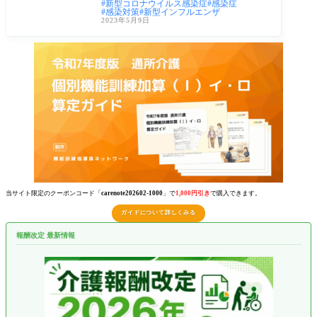
新型コロナウイルス感染症
感染症
なります
感染対策
新型インフルエンザ
2023年5月9日
当サイト限定のクーポンコード「
carenote202602-1000
」で
1,000円引き
で購入できます。
ガイドについて詳しくみる
報酬改定 最新情報