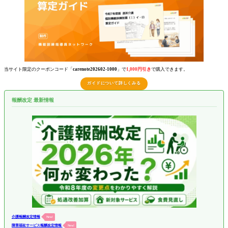
当サイト限定のクーポンコード「
carenote202602-1000
」で
1,000円引き
で購入できます。
ガイドについて詳しくみる
報酬改定 最新情報
介護報酬改定情報
New!
障害福祉サービス報酬改定情報
New!