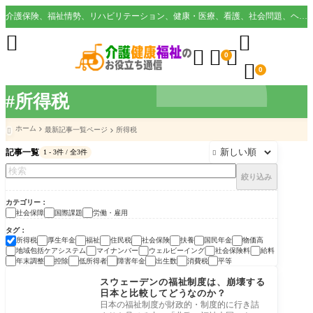
介護保険、福祉情勢、リハビリテーション、健康・医療、看護、社会問題、ヘルスケア業界など様々な切り口から役立つ情報を配信。





0

0
#所得税
ホーム
最新記事一覧ページ
所得税

記事一覧
1 - 3件 / 全3件

絞り込み
カテゴリー
社会保障
国際課題
労働・雇用
タグ
所得税
厚生年金
福祉
住民税
社会保険
扶養
国民年金
物価高
地域包括ケアシステム
マイナンバー
ウェルビーイング
社会保険料
給料
年末調整
控除
低所得者
障害年金
出生数
消費税
平等
社会保障
スウェーデンの福祉制度は、崩壊する
日本と比較してどうなのか？
日本の福祉制度が財政的・制度的に行き詰