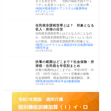
まりを見せる中、「北欧の福祉大国スウェ
ーデンを見習うべきだ」という主張が専門
福祉
地域包括ケアシステム
健康寿命
家や政
マイナンバー
2025年5月12日
社会保障
住民税非課税世帯とは？ 対象となる
収入・所得の目安
住民税非課税世帯とはどんな人のことなの
か、住民税非課税世帯はどれくらいいるの
かの割合、住民税非課税世帯の対象となる
新型コロナウイルス感染症
生活保護
福祉
収入・
厚生年金
2022年9月8日
労働・雇用
扶養の範囲はどこまで？社会保険・所
得税・住民税を年収別まとめ
扶養の範囲内はどこまでか、年収106万・10
3万・100万で紹介。パート労働者の保険・
社会保険料、税金負担額を徹底解説。 保険
障害者
給料
厚生年金
健康保険
料金・
2016年5月19日