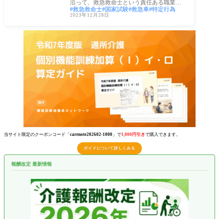
沿って、救急救命士という責任ある職業へ
救急救命士
国家試験
救急車
特定行為
の道の
2023年12月28日
当サイト限定のクーポンコード「
carenote202602-1000
」で
1,000円引き
で購入できます。
ガイドについて詳しくみる
報酬改定 最新情報