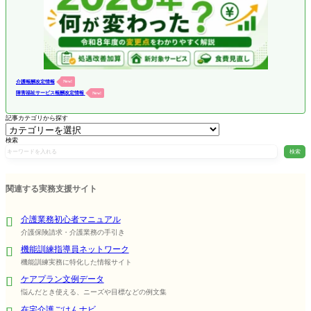
介護報酬改定情報
New!
障害福祉サービス報酬改定情報
New!
記事カテゴリから探す
検索
検索
関連する実務支援サイト
介護業務初心者マニュアル
介護保険請求・介護業務の手引き
機能訓練指導員ネットワーク
機能訓練実務に特化した情報サイト
ケアプラン文例データ
悩んだとき使える、ニーズや目標などの例文集
在宅介護ごはんナビ