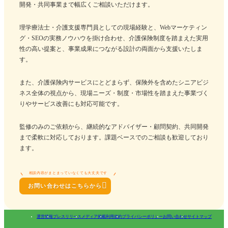
開発・共同事業まで幅広くご相談いただけます。
理学療法士・介護支援専門員としての現場経験と、Webマーケティン
グ・SEOの実務ノウハウを掛け合わせ、介護保険制度を踏まえた実用
性の高い提案と、事業成果につながる設計の両面から支援いたしま
す。
また、介護保険内サービスにとどまらず、保険外を含めたシニアビジ
ネス全体の視点から、現場ニーズ・制度・市場性を踏まえた事業づく
りやサービス改善にも対応可能です。
監修のみのご依頼から、継続的なアドバイザー・顧問契約、共同開発
まで柔軟に対応しております。課題ベースでのご相談も歓迎しており
ます。
相談内容がまとまっていなくても大丈夫です

お問い合わせはこちらから
運営情報
プレスリリース
メディア掲載
利用規約
プライバシーポリシー
お問い合わせ
サイトマップ