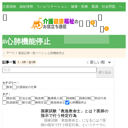
介護保険、福祉情勢、リハビリテーション、健康・医療、看護、社会問題、ヘルスケア業界など様々な切り口から役立つ情報を配信。





0

0
#心肺機能停止
ホーム
最新記事一覧ページ
心肺機能停止

記事一覧
1 - 1件 / 全1件

絞り込み
カテゴリー
救命
介護福祉の仕事
タグ
聴診器
圧迫止血
救急車
酸素吸入器
除細動
国家試験
特定行為
気道確保
吸引器
胸骨圧迫
救急救命士
心肺機能停止
介護福祉の仕事
国家試験「救急救命士」とは？医師の
指示で行う特定行為
「国家試験「救急救命士」になるには？医
師の指示で行う特定行為」というテーマに