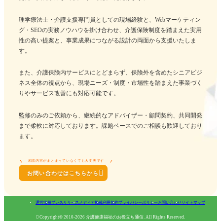
理学療法士・介護支援専門員としての現場経験と、Webマーケティン
グ・SEOの実務ノウハウを掛け合わせ、介護保険制度を踏まえた実用
性の高い提案と、事業成果につながる設計の両面から支援いたしま
す。
また、介護保険内サービスにとどまらず、保険外を含めたシニアビジ
ネス全体の視点から、現場ニーズ・制度・市場性を踏まえた事業づく
りやサービス改善にも対応可能です。
監修のみのご依頼から、継続的なアドバイザー・顧問契約、共同開発
まで柔軟に対応しております。課題ベースでのご相談も歓迎しており
ます。
相談内容がまとまっていなくても大丈夫です

お問い合わせはこちらから
運営情報
プレスリリース
メディア掲載
利用規約
プライバシーポリシー
お問い合わせ
サイトマップ

Copyright© 2010-2026 介護健康福祉のお役立ち通信. All Rights Reserved.