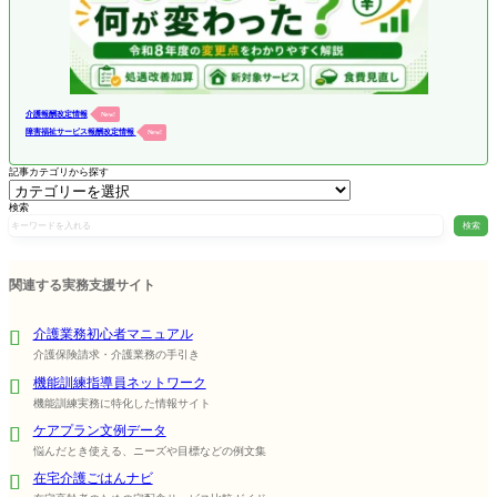
介護報酬改定情報
New!
障害福祉サービス報酬改定情報
New!
記事カテゴリから探す
検索
検索
関連する実務支援サイト
介護業務初心者マニュアル
介護保険請求・介護業務の手引き
機能訓練指導員ネットワーク
機能訓練実務に特化した情報サイト
ケアプラン文例データ
悩んだとき使える、ニーズや目標などの例文集
在宅介護ごはんナビ