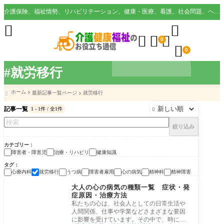
介護保険、福祉情勢、リハビリテーション、健康・医療、看護、社会問題、ヘルスケア業界など様々な切り口から役立つ情報を配信。





0

0
#就労移行
ホーム
最新記事一覧ページ
就労移行

記事一覧
1 - 1件 / 全1件

絞り込み
カテゴリー
障害者・障害児
治療・リハビリ
健康知識
タグ
心療内科
就労移行
うつ病
障害者雇用
心の病気
精神科
精神障害
障害者・障害児
大人の心の病気の種類一覧 症状・発
症原因・治療方法
私たちの心は、社会人としての日常生活や
人間関係、仕事や学業などさまざまな要因
に影響を受けています。その中で、時には