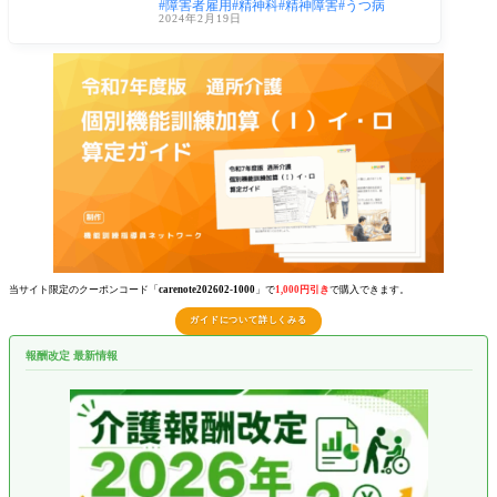
障害者雇用
精神科
精神障害
うつ病
心が疲
2024年2月19日
当サイト限定のクーポンコード「
carenote202602-1000
」で
1,000円引き
で購入できます。
ガイドについて詳しくみる
報酬改定 最新情報