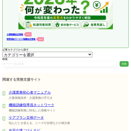
介護報酬改定情報
New!
障害福祉サービス報酬改定情報
New!
記事カテゴリから探す
検索
検索
関連する実務支援サイト
介護業務初心者マニュアル
介護保険請求・介護業務の手引き
機能訓練指導員ネットワーク
機能訓練実務に特化した情報サイト
ケアプラン文例データ
悩んだとき使える、ニーズや目標などの例文集
在宅介護ごはんナビ