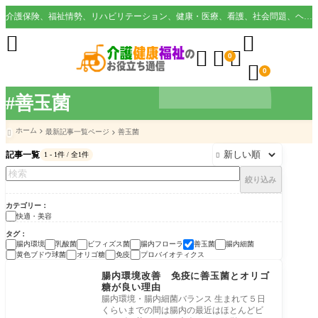
介護保険、福祉情勢、リハビリテーション、健康・医療、看護、社会問題、ヘルスケア業界など様々な切り口から役立つ情報を配信。





0

0
#善玉菌
ホーム
最新記事一覧ページ
善玉菌

記事一覧
1 - 1件 / 全1件

絞り込み
カテゴリー
快適・美容
タグ
腸内環境
乳酸菌
ビフィズス菌
腸内フローラ
善玉菌
腸内細菌
黄色ブドウ球菌
オリゴ糖
免疫
プロバイオティクス
快適・美容
腸内環境改善 免疫に善玉菌とオリゴ
糖が良い理由
腸内環境・腸内細菌バランス 生まれて５日
くらいまでの間は腸内の最近はほとんどビ