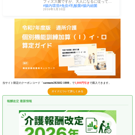
フィズス菌ですが、大人になるに従って５
腸内環境
免疫
乳酸菌
腸内細菌
００
2016年5月10日
当サイト限定のクーポンコード「
carenote202602-1000
」で
1,000円引き
で購入できます。
ガイドについて詳しくみる
報酬改定 最新情報