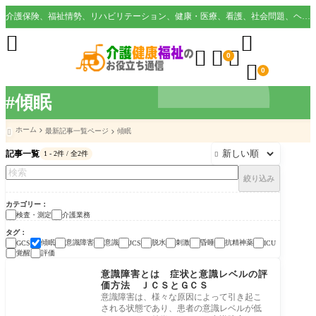
介護保険、福祉情勢、リハビリテーション、健康・医療、看護、社会問題、ヘルスケア業界など様々な切り口から役立つ情報を配信。





0

0
#傾眠
ホーム
最新記事一覧ページ
傾眠

記事一覧
1 - 2件 / 全2件

絞り込み
カテゴリー
検査・測定
介護業務
タグ
傾眠
意識障害
意識
脱水
刺激
昏睡
抗精神薬
GCS
JCS
ICU
覚醒
評価
検査・測定
意識障害とは 症状と意識レベルの評
価方法 ＪＣＳとＧＣＳ
意識障害は、様々な原因によって引き起こ
される状態であり、患者の意識レベルが低