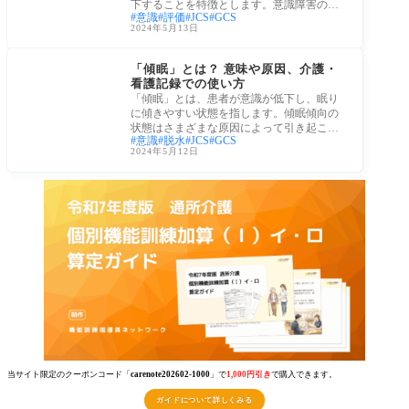
下することを特徴とします。意識障害の症
意識
評価
JCS
GCS
状や意
2024年5月13日
介護業務
「傾眠」とは？ 意味や原因、介護・
看護記録での使い方
「傾眠」とは、患者が意識が低下し、眠り
に傾きやすい状態を指します。傾眠傾向の
状態はさまざまな原因によって引き起こさ
意識
脱水
JCS
GCS
れ、適
2024年5月12日
当サイト限定のクーポンコード「
carenote202602-1000
」で
1,000円引き
で購入できます。
ガイドについて詳しくみる