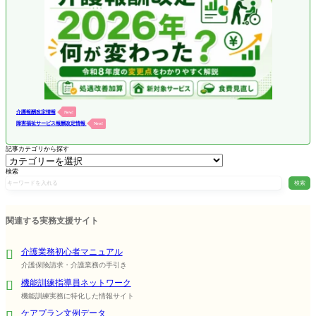
介護報酬改定情報
New!
障害福祉サービス報酬改定情報
New!
記事カテゴリから探す
検索
検索
関連する実務支援サイト
介護業務初心者マニュアル
介護保険請求・介護業務の手引き
機能訓練指導員ネットワーク
機能訓練実務に特化した情報サイト
ケアプラン文例データ