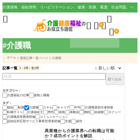
介護保険、福祉情勢、リハビリテーション、健康・医療、看護、社会問題、ヘルスケア業界など様々な切り口から役立つ情報を配信。





0

0
#介護職
ホーム
最新記事一覧ページ
介護職

記事一覧
1 - 1件 / 全1件

絞り込み
カテゴリー
介護福祉の仕事
資格と職種
タグ
福祉
転職
介護職
スキル
キャリア
中年
介護職員初任者研修
転職サイト
介護福祉士
男性
資格
体験談
挑戦
未経験
タクシー
介護職員実務者研修
コミュニケーション
認知症対応型サービス事業管理者研修
支援
成功
介護福祉の仕事
異業種から介護業界への転職は可能
か？成功ポイントを解説