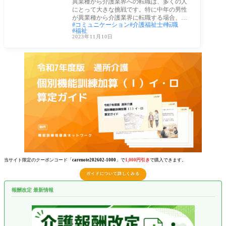
異業種から介護業界への転職は、多くの人
にとって大きな挑戦です。特に中年の男性
が異業種から介護業界に転職する場合、そ
コミュニケーション
介護福祉士
転職
の可能
福祉
2023年11月10日
当サイト限定のクーポンコード「
carenote202602-1000
」で
1,000円引き
で購入できます。
ガイドについて詳しくみる
報酬改定 最新情報