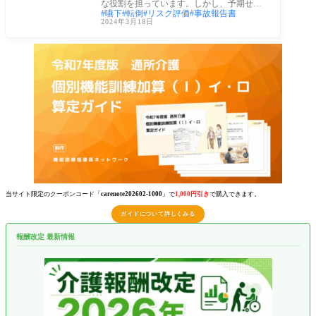
な役割を担っています。しかし、予期せぬ
嚥下
転倒
リスク評価
事故報告書
状況や
2024年3月18日
当サイト限定のクーポンコード「
carenote202602-1000
」で
1,000円引き
で購入できます。
ガイドについて詳しくみる
報酬改定 最新情報