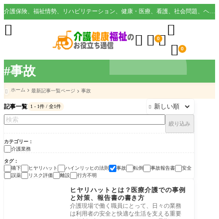
介護保険、福祉情勢、リハビリテーション、健康・医療、看護、社会問題、ヘルスケア業界など様々な切り口から役立つ情報を配信。





0

0
#事故
ホーム
最新記事一覧ページ
事故

記事一覧
1 - 1件 / 全1件

絞り込み
カテゴリー
介護業務
タグ
嚥下
ヒヤリハット
ハインリッヒの法則
事故
転倒
事故報告書
安全
誤薬
リスク評価
離設
行方不明
介護業務
ヒヤリハットとは？医療介護での事例
と対策、報告書の書き方
介護現場で働く職員にとって、日々の業務
は利用者の安全と快適な生活を支える重要