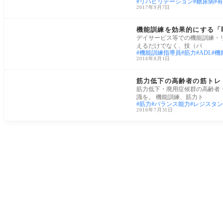
リハビリテーション
糖尿病
有
2017年9月7日
トレーニング
機能訓練を効果的にする「
デイサービス等での機能訓練・
えるだけでなく、技（パ
機能訓練指導員
筋力
ADL
機
2016年8月1日
機能訓練指導員
筋力低下の高齢者の筋トレ
筋力低下・廃用症候群の高齢者
識を。 機能訓練、筋力ト
筋力
バランス能力
レジスタン
2016年7月31日