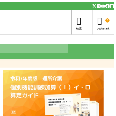


0
検索
bookmark