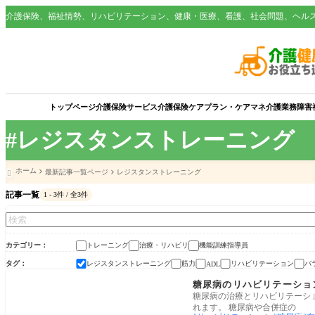
介護保険、福祉情勢、リハビリテーション、健康・医療、看護、社会問題、ヘル
トップページ
介護保険サービス
介護保険
ケアプラン・ケアマネ
介護業務
障害
#レジスタンストレーニング
ホーム
最新記事一覧ページ
レジスタンストレーニング

記事一覧
1 - 3件 / 全3件
カテゴリー
トレーニング
治療・リハビリ
機能訓練指導員
タグ
レジスタンストレーニング
筋力
リハビリテーション
バ
ADL
治療・リハビリ
糖尿病のリハビリテーショ
糖尿病の治療とリハビリテーシ
れます。 糖尿病や合併症の