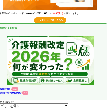
ト限定のクーポンコード「
carenote202602-1000
」で
1,000円引き
で購入できます。
ガイドについて詳しくみる
酬改定 最新情報
護報酬改定情報
New!
害福祉サービス報酬改定情報
New!
テゴリから探す