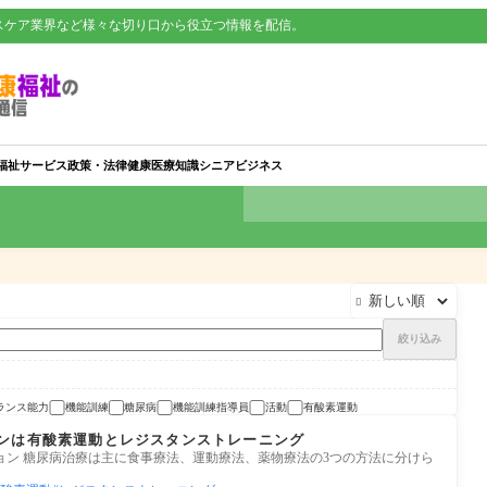
スケア業界など様々な切り口から役立つ情報を配信。
福祉サービス
政策・法律
健康
医療知識
シニアビジネス

絞り込み
ランス能力
機能訓練
糖尿病
機能訓練指導員
活動
有酸素運動
ンは有酸素運動とレジスタンストレーニング
ョン 糖尿病治療は主に食事療法、運動療法、薬物療法の3つの方法に分けら