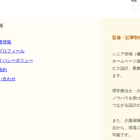
検索
報
監修・記事制
者情報
プロフィール
シニア領域（健
イバシーポリシー
ホームページ
ビス設計、業務
規約
ます。
い合わせ
理学療法士・介
ノウハウを掛
つながる設計
また、介護保
点から、現場
可能です。