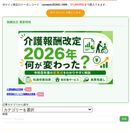
当サイト限定のクーポンコード「
carenote202602-1000
」で
1,000円引き
で購入できます。
ガイドについて詳しくみる
報酬改定 最新情報
介護報酬改定情報
New!
障害福祉サービス報酬改定情報
New!
記事カテゴリから探す
検索
検索