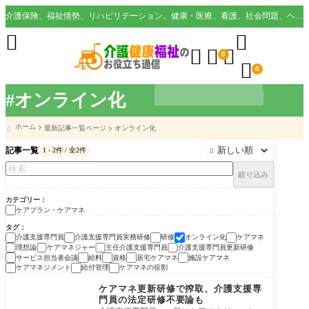
介護保険、福祉情勢、リハビリテーション、健康・医療、看護、社会問題、ヘルスケア業界など様々な切り口から役立つ情報を配信。





0

0
#オンライン化
ホーム
最新記事一覧ページ
オンライン化

記事一覧
1 - 2件 / 全2件

絞り込み
カテゴリー
ケアプラン・ケアマネ
タグ
介護支援専門員
介護支援専門員実務研修
研修
オンライン化
ケアマネ
理想論
ケアマネジャー
主任介護支援専門員
介護支援専門員更新研修
サービス担当者会議
給料
資格
居宅ケアマネ
施設ケアマネ
ケアマネジメント
給付管理
ケアマネの役割
ケアプラン・ケアマネ
ケアマネ更新研修で搾取、介護支援専
門員の法定研修不要論も