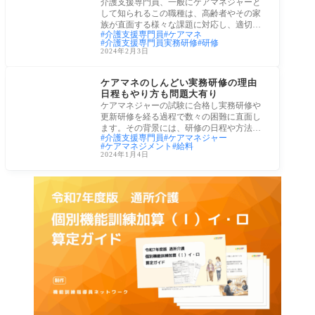
介護支援専門員、一般にケアマネジャーと
して知られるこの職種は、高齢者やその家
族が直面する様々な課題に対応し、適切な
介護支援専門員
ケアマネ
介護サ
介護支援専門員実務研修
研修
2024年2月3日
ケアプラン・ケアマネ
ケアマネのしんどい実務研修の理由
日程もやり方も問題大有り
ケアマネジャーの試験に合格し実務研修や
更新研修を経る過程で数々の困難に直面し
ます。その背景には、研修の日程や方法に
介護支援専門員
ケアマネジャー
関する
ケアマネジメント
給料
2024年1月4日