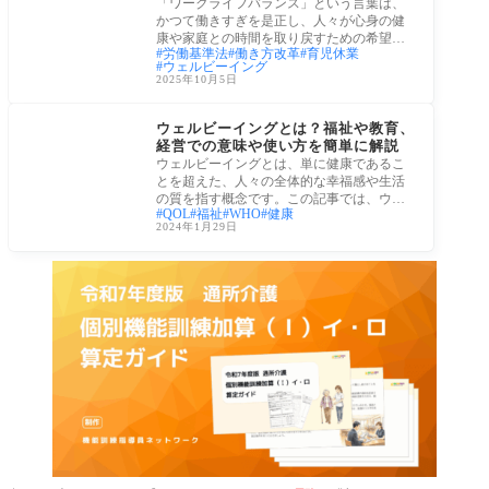
「ワークライフバランス」という言葉は、
かつて働きすぎを是正し、人々が心身の健
康や家庭との時間を取り戻すための希望の
労働基準法
働き方改革
育児休業
象徴と
ウェルビーイング
2025年10月5日
健康知識
ウェルビーイングとは？福祉や教育、
経営での意味や使い方を簡単に解説
ウェルビーイングとは、単に健康であるこ
とを超えた、人々の全体的な幸福感や生活
の質を指す概念です。この記事では、ウェ
QOL
福祉
WHO
健康
ルビー
2024年1月29日