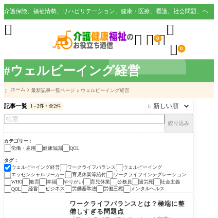
介護保険、福祉情勢、リハビリテーション、健康・医療、看護、社会問題、ヘルスケア業界など様々な切り口から役立つ情報を配信。





0

0
#ウェルビーイング経営
ホーム
最新記事一覧ページ
ウェルビーイング経営

記事一覧
1 - 2件 / 全2件

絞り込み
カテゴリー
労働・雇用
健康知識
QOL
タグ
ウェルビーイング経営
ワークライフバランス
ウェルビーイング
エッセンシャルワーカー
育児休業等給付
ワークライフインテグレーション
教育
幸福
やりがい
育児休業
公務員
過労死
社会主義
WHO
経営
ビジネス
労働基準法
労働三権
メンタルヘルス
QOL
労働・雇用
ワークライフバランスとは？極端に整
備しすぎる問題点