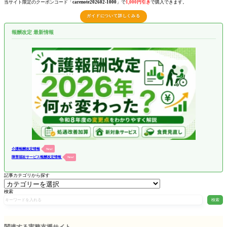
当サイト限定のクーポンコード「
carenote202602-1000
」で
1,000円引き
で購入できます。
ガイドについて詳しくみる
報酬改定 最新情報
介護報酬改定情報
New!
障害福祉サービス報酬改定情報
New!
記事カテゴリから探す
検索
検索