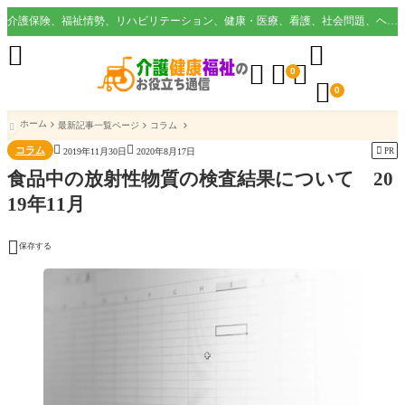
介護保険、福祉情勢、リハビリテーション、健康・医療、看護、社会問題、ヘルスケア業界など様々な切り口から役立つ情報を配信。





0

0
ホーム
最新記事一覧ページ
コラム



コラム

PR
2019年11月30日
2020年8月17日
食品中の放射性物質の検査結果について 20
19年11月

保存する