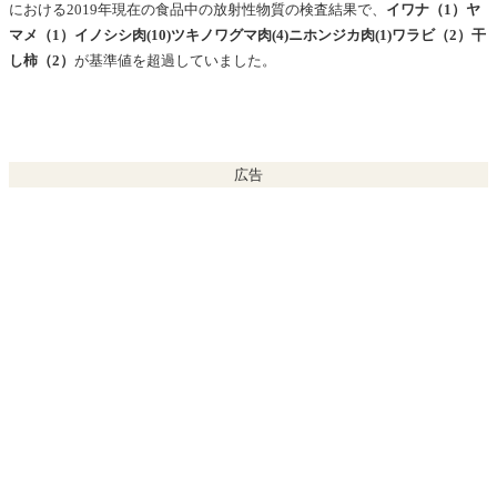
における2019年現在の
食品中の放射性物質の
検査結果で、
イワナ（1）ヤ
マメ（1）イノシシ肉(10)ツキノワグマ肉(4)ニホンジカ肉(1)ワラビ（2）干
し柿（2）
が基準値を超過していました。
広告