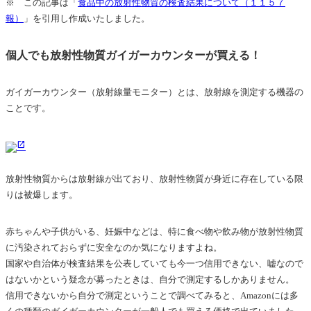
※ この記事は「
食品中の放射性物質の検査結果について（１１５７
報）
」を引用し作成いたしました。
個人でも放射性物質ガイガーカウンターが買える！
ガイガーカウンター（
放射線量モニター
）とは、放射線を測定する機器の
ことです。
放射性物質からは放射線が出ており、放射性物質が身近に存在している限
りは被爆します。
赤ちゃんや子供がいる、妊娠中などは、特に食べ物や飲み物が放射性物質
に汚染されておらずに安全なのか気になりますよね。
国家や自治体が検査結果を公表していても今一つ信用できない、嘘なので
はないかという疑念が募ったときは、自分で測定するしかありません。
信用できないから自分で測定ということで調べてみると、Amazonには多