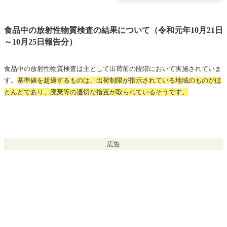
山形県の食品中の放射性物質検査の結果（2019年現在）
新潟県の食品中の放射性物質検査の結果（2019年現在）
食品中の放射性物質検査の結果について（令和元年10月21日
～10月25日報告分）
山形県の食品中の放射性物質検査の結果（2019年現在）
長野県の食品中の放射性物質検査の結果（2019年現在）
食品中の放射性物質検査は主として出荷前の段階において実施されていま
静岡県の食品中の放射性物質検査の結果（2019年現在）
す。
基準値を超過するものは、出荷制限が指示されている地域のものがほ
とんどであり、廃棄等の適切な措置が取られているそうです。
食品の放射性物質検査について2019年現在の調査結果
個人でも放射性物質ガイガーカウンターが買える！
広告