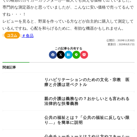
くの種類のガイガーカウンターが一般人でも買える価格で出ていました。
専門的な測定器かと思っていましたが、こんなに安い価格で売ってるんで
すね・・・！
レビューを見ると、野菜を作っている方などが自主的に購入して測定して
いるんですね。心配を和らげるために、有効な機器かもしれません。
コラム
食品


公開日：
2019年11月30日
更新日：
2020年8月17日
この記事を共有する
関連記事
リハビリテーションのための文化・宗教 医
療と介護は逆ベクトル
親の介護は義務なの？おかしいとも言われる
法律的な扶養義務
公共の福祉とは？「公共の福祉に反しない限
り…」を簡単に説明
公金チューチューとは？やり方やスキーム一