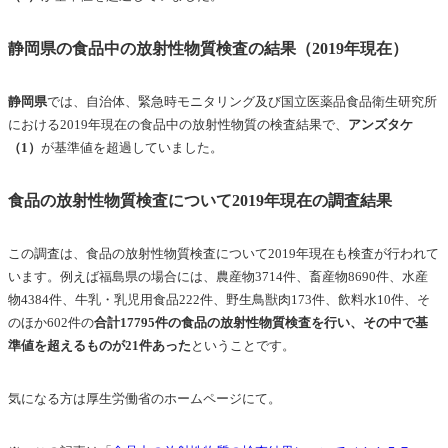
静岡県の食品中の放射性物質検査の結果（2019年現在）
静岡県
では、自治体、緊急時モニタリング及び国立医薬品食品衛生研究所
における2019年現在の
食品中の放射性物質の
検査結果で、
アンズタケ
（1）
が基準値を超過していました。
食品の放射性物質検査について2019年現在の調査結果
この調査は、食品の放射性物質検査について2019年現在も検査が行われて
います。例えば福島県の場合には、農産物3714件、畜産物8690件、水産
物4384件、牛乳・乳児用食品222件、野生鳥獣肉173件、飲料水10件、そ
のほか602件の
合計17795件の食品の放射性物質検査を行い、その中で基
準値を超えるものが21件あった
ということです。
気になる方は厚生労働省のホームページにて。