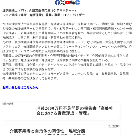
理学療法士（PT）/ 介護支援専門員（ケアマネジャー）
シニア領域（健康・介護保険） 監修 / 事業・ITアドバイザー
2011年理学療法士国家資格取得後、介護老人保健施設・有料老人ホーム・通所介護・短期入所な
ど複数の介護保険サービス事業所で、リハビリテーション専門職・機能訓練指導員・センター長
（管理者）・研修講師として通算10年以上の実務経験を持つ。施設管理者として介護経営・介護
報酬請求・人事労務・利用者支援・営業活動を幅広く担当。
その後、個別機能訓練加算や科学的介護推進体制加算（LIFE）などの活用・算定を支援する介護
ソフトウェア・介護関連テクノロジー企業にてマーケティング・カスタマーサクセスを担当。介
護現場とIT・デジタルの両面から介護業界の課題に携わる。
月間最大100万PV超の介護事業者・介護専門職向け情報メディア「介護健康福祉のお役立ち通
信」を運営。介護保険制度・介護経営・現場実務に関する情報を発信している。
専門職・管理職・IT企業・メディアという４つの立場から介護業界を経験した視点で、現場で本
当に役立つ情報と実践の提供を目指す。
介護保険制度を踏まえたシニア向けサービス設計、コンテンツ監修、IT・業務効率化、製品開
発・共同開発のご相談を承っております。
お問い合わせはこちらから

前の記事
老後2000万円不足問題の報告書「高齢社
会における資産形成・管理」
次の記事

介護事業者と自治体の関係性 地域介護