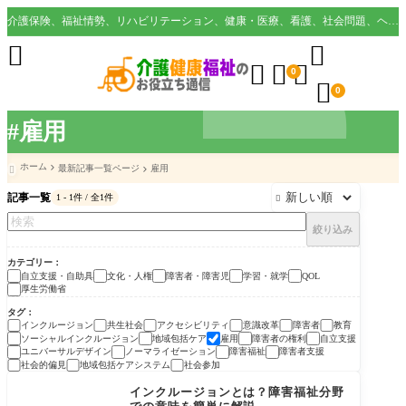
介護保険、福祉情勢、リハビリテーション、健康・医療、看護、社会問題、ヘルスケア業界など様々な切り口から役立つ情報を配信。





0

0
#雇用
ホーム
最新記事一覧ページ
雇用

記事一覧
1 - 1件 / 全1件

絞り込み
カテゴリー
自立支援・自助具
文化・人権
障害者・障害児
学習・就学
QOL
厚生労働省
タグ
インクルージョン
共生社会
アクセシビリティ
意識改革
障害者
教育
ソーシャルインクルージョン
地域包括ケア
雇用
障害者の権利
自立支援
ユニバーサルデザイン
ノーマライゼーション
障害福祉
障害者支援
社会的偏見
地域包括ケアシステム
社会参加
障害者・障害児
インクルージョンとは？障害福祉分野