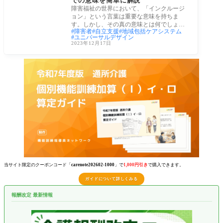
での意味を簡単に解説
障害福祉の世界において、「インクルージ
ョン」という言葉は重要な意味を持ちま
す。しかし、その真の意味とは何でしょう
障害者
自立支援
地域包括ケアシステム
か？この
ユニバーサルデザイン
2023年12月17日
当サイト限定のクーポンコード「
carenote202602-1000
」で
1,000円引き
で購入できます。
ガイドについて詳しくみる
報酬改定 最新情報