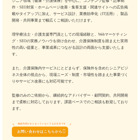
シニア領域（健康・介護保険）を中心に、コンテンツ監修・記事制
作・SEO対策・ホームページ改善・集客支援・関連サイトへの広告掲
載やタイアップに加え、サービス設計、業務効率化（IT活用）、製品
開発・共同事業まで幅広くご相談いただけます。
理学療法士・介護支援専門員としての現場経験と、Webマーケティン
グ・SEOの実務ノウハウを掛け合わせ、介護保険制度を踏まえた実用
性の高い提案と、事業成果につながる設計の両面から支援いたしま
す。
また、介護保険内サービスにとどまらず、保険外を含めたシニアビジ
ネス全体の視点から、現場ニーズ・制度・市場性を踏まえた事業づく
りやサービス改善にも対応可能です。
監修のみのご依頼から、継続的なアドバイザー・顧問契約、共同開発
まで柔軟に対応しております。課題ベースでのご相談も歓迎しており
ます。
相談内容がまとまっていなくても大丈夫です

お問い合わせはこちらから