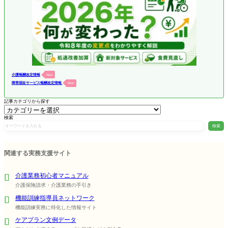
介護報酬改定情報
New!
障害福祉サービス報酬改定情報
New!
記事カテゴリから探す
検索
検索
関連する実務支援サイト
介護業務初心者マニュアル
介護保険請求・介護業務の手引き
機能訓練指導員ネットワーク
機能訓練実務に特化した情報サイト
ケアプラン文例データ