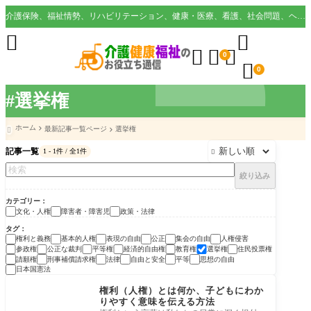
介護保険、福祉情勢、リハビリテーション、健康・医療、看護、社会問題、ヘルスケア業界など様々な切り口から役立つ情報を配信。





0

0
#選挙権
ホーム
最新記事一覧ページ
選挙権

記事一覧
1 - 1件 / 全1件

絞り込み
カテゴリー
文化・人権
障害者・障害児
政策・法律
タグ
権利と義務
基本的人権
表現の自由
公正
集会の自由
人権侵害
参政権
公正な裁判
平等権
経済的自由権
教育権
選挙権
住民投票権
請願権
刑事補償請求権
法律
自由と安全
平等
思想の自由
日本国憲法
政策・法律
権利（人権）とは何か、子どもにわか
りやすく意味を伝える方法