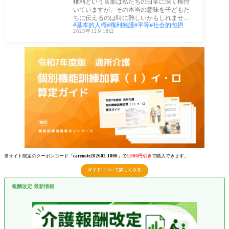
権利という言葉は私たちの日常に深く根付
いていますが、その本当の意味を子どもた
ちに伝えるのは時に難しいかもしれませ
基本的人権
権利擁護
平等
社会的包摂
ん。この
2023年12月18日
当サイト限定のクーポンコード「
carenote202602-1000
」で
1,000円引き
で購入できます。
ガイドについて詳しくみる
報酬改定 最新情報