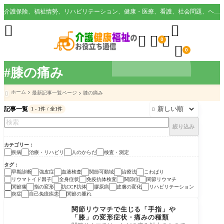
介護保険、福祉情勢、リハビリテーション、健康・医療、看護、社会問題、ヘルスケア業界など様々な切り口から役立つ情報を配信。





0

0
#膝の痛み
ホーム
最新記事一覧ページ
膝の痛み

記事一覧
1 - 1件 / 全1件

絞り込み
カテゴリー
疾病
治療・リハビリ
人のからだ
検査・測定
タグ
早期診断
強皮症
血液検査
関節可動域
治療法
こわばり
リウマトイド因子
全身症状
免疫抗体検査
関節症
関節リウマチ
関節痛
指の変形
抗CCP抗体
膠原病
皮膚の変化
リハビリテーション
炎症
自己免疫疾患
関節の腫れ
疾病
関節リウマチで生じる「手指」や
「膝」の変形症状・痛みの種類