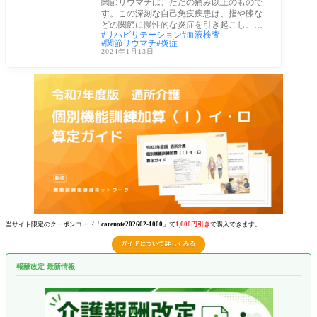
関節リウマチは、ただの痛み以上のもので
す。この深刻な自己免疫疾患は、指や膝な
どの関節に慢性的な炎症を引き起こし、日
リハビリテーション
血液検査
常生活
関節リウマチ
炎症
2024年1月13日
当サイト限定のクーポンコード「
carenote202602-1000
」で
1,000円引き
で購入できます。
ガイドについて詳しくみる
報酬改定 最新情報