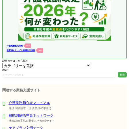
介護報酬改定情報
New!
障害福祉サービス報酬改定情報
New!
記事カテゴリから探す
検索
検索
関連する実務支援サイト
介護業務初心者マニュアル
介護保険請求・介護業務の手引き
機能訓練指導員ネットワーク
機能訓練実務に特化した情報サイト
ケアプラン文例データ