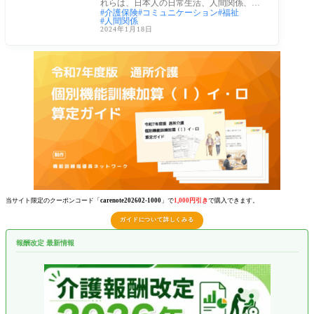
れらは、日本人の日常生活、人間関係、さ
介護保険
コミュニケーション
福祉
らには
人間関係
2024年1月18日
当サイト限定のクーポンコード「
carenote202602-1000
」で
1,000円引き
で購入できます。
ガイドについて詳しくみる
報酬改定 最新情報