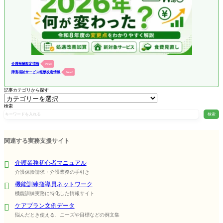
介護報酬改定情報
New!
障害福祉サービス報酬改定情報
New!
記事カテゴリから探す
検索
検索
関連する実務支援サイト
介護業務初心者マニュアル
介護保険請求・介護業務の手引き
機能訓練指導員ネットワーク
機能訓練実務に特化した情報サイト
ケアプラン文例データ
悩んだとき使える、ニーズや目標などの例文集