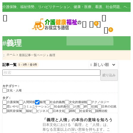
介護保険、福祉情勢、リハビリテーション、健康・医療、看護、社会問題、ヘルスケア業界など様々な切り口から役立つ情報を配信。





0

0
#義理
ホーム
最新記事一覧ページ
義理

記事一覧
1 - 1件 / 全1件

絞り込み
カテゴリー
文化・人権
タグ
介護保険
人間関係
義理
社会的義務
文化的価値観
テクノロジー
思いやり
コミュニケーション
社会的責任
人情
絆
伝統
日本の伝統
国民皆保険
福祉
ビジネス
日本文化
調和
社会変化
国際比較
文化・人権
「義理と人情」の本当の意味を知ろう
日本文化における「義理」と「人情」は、
単なる言葉以上の深い意味を持ちます。こ