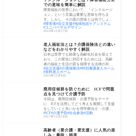
での意味を簡単に解説
障害福祉の世界において、「インクルージ
ョン」という言葉は重要な意味を持ちま
す。しかし、その真の意味とは何でしょう
障害者
自立支援
地域包括ケアシステム
か？この
ユニバーサルデザイン
2023年12月17日
政策・法律
老人福祉法とは？介護保険法との違い
などをわかりやすく解説
日本は世界でも顕著な高齢化社会を迎えて
おり、この変化に対応するためには、高齢
者の福祉と生活の質を保障する法律の存在
自立支援
介護保険法
特別養護老人ホーム
が不可
有料老人ホーム
2023年12月6日
介護予防
廃用症候群を防ぐために ICFで問題
点を見つけて介護予防
今回は、廃用症候群・介護予防をテーマ
に、ICFを活用してどう考えを展開して支援
をしていくと良いかを理学療法士・介護支
ICF
介護予防
社会参加
活動
援専門員
2017年12月18日
老後生活
高齢者（要介護・要支援）に人気の楽
しみ・趣味・娯楽