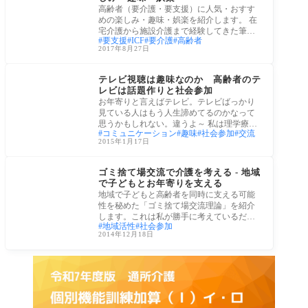
高齢者（要介護・要支援）に人気・おすす
めの楽しみ・趣味・娯楽を紹介します。 在
宅介護から施設介護まで経験してきた筆者
要支援
ICF
要介護
高齢者
が、
2017年8月27日
介護施設・住まい
テレビ視聴は趣味なのか 高齢者のテ
レビは話題作りと社会参加
お年寄りと言えばテレビ。テレビばっかり
見ている人はもう人生諦めてるのかなって
思うかもしれない。違うよ～ 私は理学療法
コミュニケーション
趣味
社会参加
交流
士の
2015年1月17日
コラム
ゴミ捨て場交流で介護を考える - 地域
で子どもとお年寄りを支える
地域で子どもと高齢者を同時に支える可能
性を秘めた「ゴミ捨て場交流理論」を紹介
します。これは私が勝手に考えているだけ
地域活性
社会参加
です。
2014年12月18日