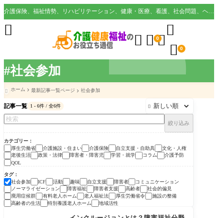
介護保険、福祉情勢、リハビリテーション、健康・医療、看護、社会問題、ヘルスケア業界など様々な切り口から役立つ情報を配信。





0

0
#社会参加
ホーム
最新記事一覧ページ
社会参加

記事一覧
1 - 6件 / 全6件

絞り込み
カテゴリー
厚生労働省
介護施設・住まい
介護保険
自立支援・自助具
文化・人権
老後生活
政策・法律
障害者・障害児
学習・就学
コラム
介護予防
QOL
タグ
社会参加
活動
趣味
自立支援
障害者
コミュニケーション
ICF
ノーマライゼーション
障害福祉
障害者支援
高齢者
社会的偏見
廃用症候群
有料老人ホーム
老人福祉法
厚生労働省令
施設の整備
高齢者の生活
特別養護老人ホーム
地域活性
障害者・障害児
インクルージョンとは？障害福祉分野