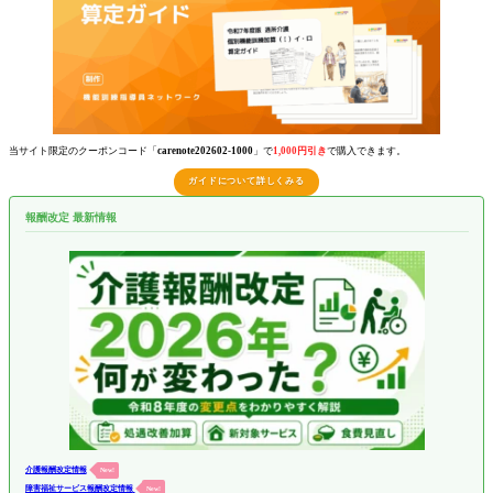
当サイト限定のクーポンコード「
carenote202602-1000
」で
1,000円引き
で購入できます。
ガイドについて詳しくみる
報酬改定 最新情報
介護報酬改定情報
New!
障害福祉サービス報酬改定情報
New!