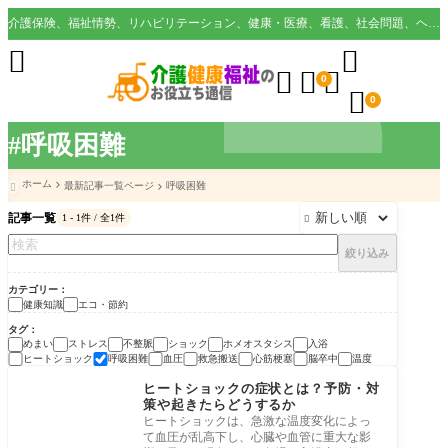
介護保険、福祉情勢、リハビリテーション、健康・医療、看護、社会問題、ヘルスケア業界など様々な切り口から役立つ情報を配信。





0

0
#呼吸困難
ホーム
最新記事一覧ページ
呼吸困難

記事一覧
1 - 1件 / 全1件

絞り込み
カテゴリー
健康知識
エコ・節約
タグ
めまい
ストレス
不整脈
ショック
ホメオスタシス
入浴
ヒートショック
呼吸困難
血圧
救急搬送
心筋梗塞
脳卒中
温度
健康知識
ヒートショックの症状とは？予防・対
策や起きたらどうするか
ヒートショックは、急激な温度変化によっ
て血圧が乱高下し、心臓や血管に重大な影