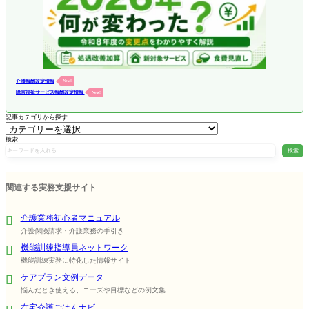
介護報酬改定情報
New!
障害福祉サービス報酬改定情報
New!
記事カテゴリから探す
検索
検索
関連する実務支援サイト
介護業務初心者マニュアル
介護保険請求・介護業務の手引き
機能訓練指導員ネットワーク
機能訓練実務に特化した情報サイト
ケアプラン文例データ
悩んだとき使える、ニーズや目標などの例文集
在宅介護ごはんナビ