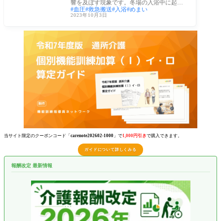
響を及ぼす現象です。冬場の入浴中に起き
血圧
救急搬送
入浴
めまい
る溺死
2023年10月3日
当サイト限定のクーポンコード「
carenote202602-1000
」で
1,000円引き
で購入できます。
ガイドについて詳しくみる
報酬改定 最新情報