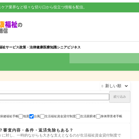
スケア業界など様々な切り口から役立つ情報を配信。
福祉サービス
政策・法律
健康
医療知識
シニアビジネス

絞り込み
保健福祉手帳
地震
台風
生活福祉資金貸付制度
生活困窮者
身体障害者手帳
？審査内容・条件・返済免除もある？
々に対し、一時的ながらも大きな支えとなるのが生活福祉資金貸付制度で