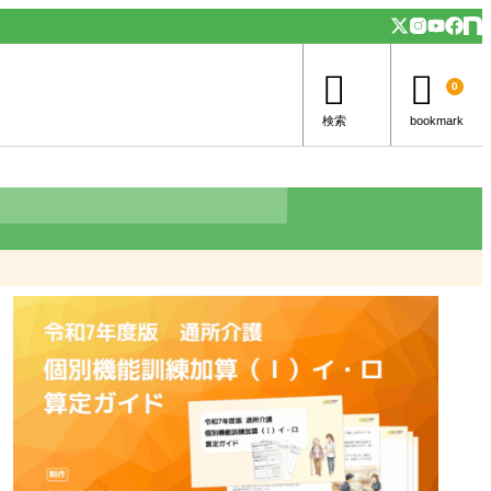


0
検索
bookmark