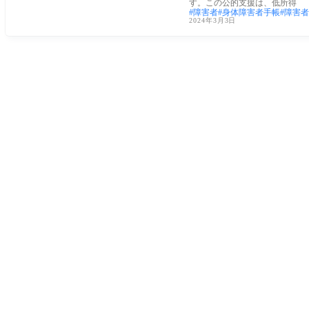
す。この公的支援は、低所得
障害者
身体障害者手帳
障害者
2024年3月3日