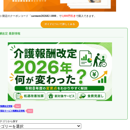
ト限定のクーポンコード「
carenote202602-1000
」で
1,000円引き
で購入できます。
ガイドについて詳しくみる
酬改定 最新情報
護報酬改定情報
New!
害福祉サービス報酬改定情報
New!
テゴリから探す