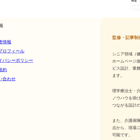
検索
報
監修・記事制
者情報
プロフィール
シニア領域（健
イバシーポリシー
ホームページ
ビス設計、業務
規約
ます。
い合わせ
理学療法士・介
ノウハウを掛
つながる設計
また、介護保
点から、現場
可能です。