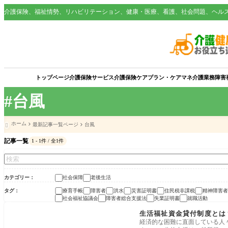
介護保険、福祉情勢、リハビリテーション、健康・医療、看護、社会問題、ヘル
トップページ
介護保険サービス
介護保険
ケアプラン・ケアマネ
介護業務
障害
#台風
ホーム
最新記事一覧ページ
台風

記事一覧
1 - 1件 / 全1件
カテゴリー
社会保障
老後生活
タグ
療育手帳
障害者
洪水
災害証明書
住民税非課税
精神障害者
社会福祉協議会
障害者総合支援法
失業証明書
就職活動
老後生活
生活福祉資金貸付制度とは
経済的な困難に直面している人