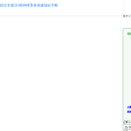
総合支援法
精神障害者保健福祉手帳
当サイ
報
介
障
記事カ